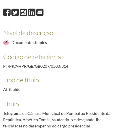
314
Telegrama da Câmara Municipal de Pombal ao Presidente da República,
315
Telegrama do Presidente da Câmara Municipal de Mirandela, Esteves Cap
316
Telegrama do Presidente da Câmara Municipal de Lisboa, Álvaro Salvaçã
317
Telegrama do Presidente da Câmara Municipal de Boticas, [António] Pas
Nível de descrição
318
Telegrama do Presidente da Câmara Municipal de Penacova, Álvaro Ribei
319
Telegrama do Presidente da Câmara Municipal de Mêda, António Joaquim 
Documento simples
(...)
002637
Telegrama do Presidente do Conselho, Marcelo Caetano, ao Presidente 
Código de referência
PT/PR/AHPR/GB/GB0207/0500/314
Tipo de título
Atribuído
Título
Telegrama da Câmara Municipal de Pombal ao Presidente da
República, Américo Tomás, saudando-o e desejando-lhe
felicidades no desempenho do cargo presidencial