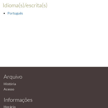
Idioma(s)/escrita(s)
Português
Arquivo
História
Acesso
Informações
Horário