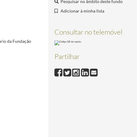
Pesquisar no âmbito deste fundo
014-12-03
014-12-07
Adicionar à minha lista
2014-12-08/2014-12-08
-09/2014-12-09
Consultar no telemóvel
09/2014-12-09
sário da Fundação
n, no Palácio da Cidadela de Cascais, a 29 setembro de 2020
2020-09-29/2020-09-29
Partilhar