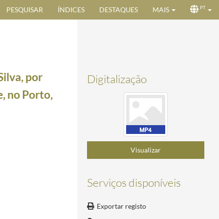
PESQUISAR
ÍNDICES
DESTAQUES
MAIS
PT
ilva, por
Digitalização
, no Porto,
-20/1991-02-20
ovembro de 2014
2014-11-27/2014-11-27
Visualizar
014-11-27
2014
2014-11-27/2014-11-27
Serviços disponíveis
1-29/2014-11-29
de dezembro de 2014
2014-12-01/2014-12-01
Exportar registo
/2014-12-03