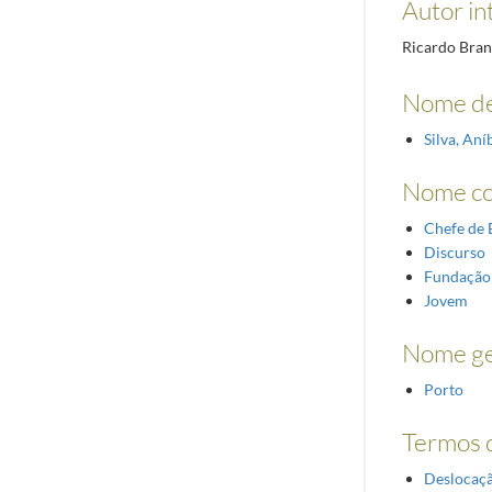
Autor in
Ricardo Bra
Nome de
Silva, An
Nome c
Chefe de 
Discurso
Fundação
Jovem
Nome ge
Porto
Termos d
Deslocaçã