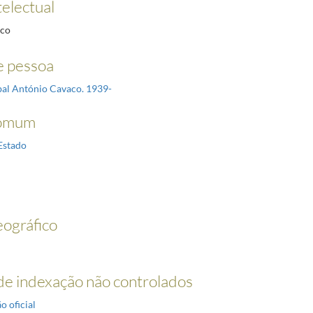
telectual
nco
 pessoa
íbal António Cavaco. 1939-
omum
Estado
ográfico
e indexação não controlados
o oficial