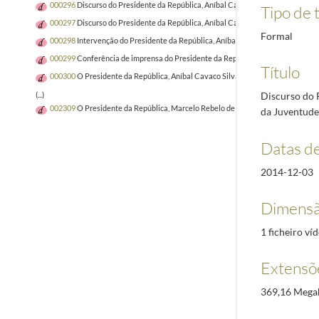
000296
Discurso do Presidente da República, Aníbal Cavaco Silva, por ocasião 
Tipo de t
000297
Discurso do Presidente da República, Aníbal Cavaco Silva, por ocasiã
Formal
000298
Intervenção do Presidente da República, Aníbal Cavaco Silva, na prime
000299
Conferência de imprensa do Presidente da República, Aníbal Cavaco Sil
Título
000300
O Presidente da República, Aníbal Cavaco Silva, responde aos jornalis
Discurso do 
(...)
002309
O Presidente da República, Marcelo Rebelo de Sousa, na reunião do Co
da Juventude
Datas d
2014-12-03
Dimensã
1 ficheiro ví
Extensõ
369,16 Mega