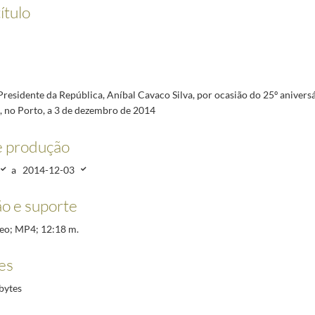
do 25º aniversário da Fundação de Serralves, no Porto, a 3 de dezembro de 2014
2014-12-03/2
ítulo
o do encontro com a comunidade portuguesa na México, a 7 de dezembro de 2014
2014-12-07/2
ira sessão plenária da XXIV Cimeira Ibero-Americana, em Vera Cruz, a 8 de dezembro de 2014
va, no final da XXIV Cimeira Ibero-Americana, em Vera Cruz, a 9 de dezembro de 2014
2014-12
tas no final da XXIV Cimeira Ibero-Americana, em Vera Cruz, a 9 de dezembro de 2014
2014-12-
Presidente da República, Aníbal Cavaco Silva, por ocasião do 25º aniver
nselho de Estado com a participação da Presidente da Comissão Europeia, Ursula von der Leye
, no Porto, a 3 de dezembro de 2014
e produção
a
2014-12-03
o e suporte
deo; MP4; 12:18 m.
es
bytes