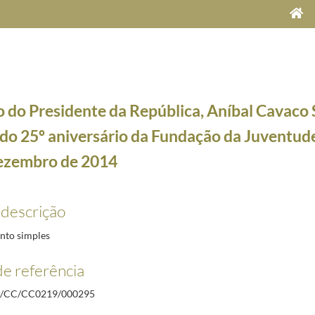
 do Presidente da República, Aníbal Cavaco S
 do 25º aniversário da Fundação da Juventude
dezembro de 2014
do, na Sala dos Embaixadores do Palácio Nacional da Ajuda, a 20 de fevereiro de 1991
1991-02
 descrição
ntro com a comunidade portuguesa residente nos Emirados Árabes Unidos, no Dubai, a 27 de n
 Visita Oficial aos Emirados Árabes Unidos, no Dubai, a 27 de novembro de 2014
2014-11-27/2
to simples
nalistas no final da Visita Oficial aos Emirados Árabes Unidos, no Dubai, a 27 de novembro de 
e referência
 visita a Castelo de Vide, Cine-Teatro Mouzinho da Silveira, a 29 de novembro de 2014
2014-1
a cerimónia de condecoração da Seleção Nacional de Ténis de Mesa, no Palácio de Belém, a 1 
/CC/CC0219/000295
 do 25º aniversário da Fundação da Juventude, no Porto, a 3 de dezembro de 2014
2014-12-03