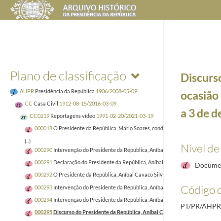
Plano de classificação
Discurso
AHPR
Presidência da República
1906/2008-05-09
ocasião
CC
Casa Civil
1912-08-15/2016-03-09
a 3 de 
CC0219
Reportagens vídeo
1991-02-20/2021-03-19
000018
O Presidente da República, Mário Soares, condecora servidores do Esta
(...)
Nível de
000290
Intervenção do Presidente da República, Aníbal Cavaco Silva, no enco
000291
Declaração do Presidente da República, Aníbal Cavaco Silva,no final da
Documen
000292
O Presidente da República, Aníbal Cavaco Silva, encontra-se com os jor
Código d
000293
Intervenção do Presidente da República, Aníbal Cavaco Silva, durante a
000294
Intervenção do Presidente da República, Aníbal Cavaco Silva, durante 
PT/PR/AHPR
000295
Discurso do Presidente da República, Aníbal Cavaco Silva, por ocasião