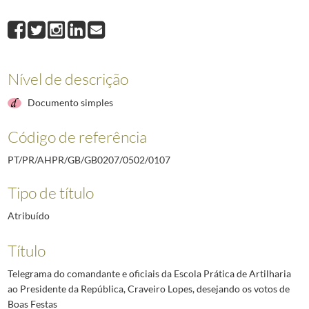
0107
Telegrama do comandante e oficiais da Escola Prática de Artilharia ao
0108
Telegrama da Divisão da Mocidade Portuguesa da Beira Litoral ao Presi
0109
Telegrama do governador da Guiné ao Presidente da República, Craveir
0110
Telegrama do presidente da Câmara Municipal de S. João da Madeira, Re
Nível de descrição
0111
Telegrama dos empregados da Empresa Mineira do Alto do Ligonha, ao P
0112
Telegrama da Junta de Freguesia da Penha de França ao Presidente da 
Documento simples
(...)
2492
Telegrama do Governador Militar Interino da Madeira ao Chefe da Casa M
Código de referência
PT/PR/AHPR/GB/GB0207/0502/0107
Tipo de título
Atribuído
Título
Telegrama do comandante e oficiais da Escola Prática de Artilharia
ao Presidente da República, Craveiro Lopes, desejando os votos de
Boas Festas