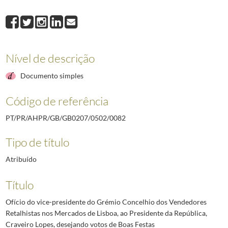
0082
Ofício do vice-presidente do Grémio Concelhio dos Vendedores Retalhi
0083
Telegrama do ministro de Portugal em Roma, Calheiros, ao Presidente d
0084
Telegrama do Arcebispo de Évora ao Presidente da República, Craveiro 
0085
Telegrama do Arcebispo de Coimbra ao Presidente da República, Cravei
Nível de descrição
0086
Telegrama do Bispo de Lamego ao Presidente da República, Craveiro Lo
0087
Telegrama do ministro de Portugal na Alemanha Ocidental, Ferreira da 
Documento simples
(...)
2492
Telegrama do Governador Militar Interino da Madeira ao Chefe da Casa M
Código de referência
PT/PR/AHPR/GB/GB0207/0502/0082
Tipo de título
Atribuído
Título
Ofício do vice-presidente do Grémio Concelhio dos Vendedores
Retalhistas nos Mercados de Lisboa, ao Presidente da República,
Craveiro Lopes, desejando votos de Boas Festas