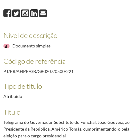
221
Telegrama do Governador Substituto do Funchal, João Gouveia, ao Pres
222
Telegrama do Embaixador de Portugal em Haia, Ferreira da Fonseca, ao 
223
Telegrama do Embaixador de Portugal junto da Santa Sé, ao Presidente 
224
Telegrama do Sindicato dos Empregados do Comércio e Indústria de Ango
Nível de descrição
225
Telegrama do Presidente da Câmara Municipal de Santa Cruz das Flores, 
226
Telegrama da Associação Comercial, Industrial e Agrícola de Moçâmedes
Documento simples
(...)
002637
Telegrama do Presidente do Conselho, Marcelo Caetano, ao Presidente 
Código de referência
PT/PR/AHPR/GB/GB0207/0500/221
Tipo de título
Atribuído
Título
Telegrama do Governador Substituto do Funchal, João Gouveia, ao
Presidente da República, Américo Tomás, cumprimentando-o pela
eleição para o cargo presidencial