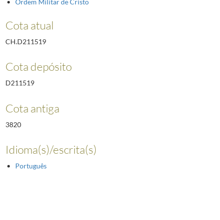
Ordem Militar de Cristo
Cota atual
CH.D211519
Cota depósito
D211519
Cota antiga
3820
Idioma(s)/escrita(s)
Português