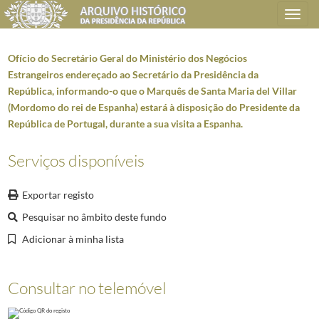
Toggle
navigation
Ofício do Secretário Geral do Ministério dos Negócios
Estrangeiros endereçado ao Secretário da Presidência da
República, informando-o que o Marquês de Santa Maria del Villar
Plano de classificação
(Mordomo do rei de Espanha) estará à disposição do Presidente da
República de Portugal, durante a sua visita a Espanha.
AHPR
Presidência da República
1906/2008-05-09
GB
Gabinete do Presidente da República
1912/2008-10-08
Serviços disponíveis
GB0202
Deslocações oficiais do Presidente da República
1928-05-28/2008-10-0
GB020201
Deslocações ao estrangeiro
1929-09-28/2008-10-08
Exportar registo
0400
Viagem oficial do Presidente da República, Óscar Carmona, a Espanha, e
Pesquisar no âmbito deste fundo
001
Composição da comitiva que acompanhou o Presidente da República, Ó
Adicionar à minha lista
002
Ofício (minuta) do Secretário Geral da Presidência da República dirig
003
Ofício do Secretário Geral do Ministério dos Negócios Estrangeiros e
004
Minuta indicando as individualidades que acompanham o Presidente d
Consultar no telemóvel
005
Minuta de ofício assinada pelo Secretário-Geral da Presidência da Re