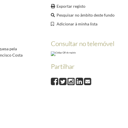
 Costa Gomes.
1976-04-02/1976-04-02
Exportar registo
4-24
Pesquisar no âmbito deste fundo
76-04-25
Adicionar à minha lista
Consultar no telemóvel
guesa pela
ancisco Costa
Partilhar