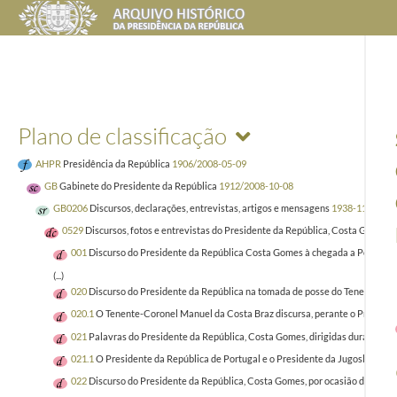
Plano de classificação
AHPR
Presidência da República
1906/2008-05-09
GB
Gabinete do Presidente da República
1912/2008-10-08
GB0206
Discursos, declarações, entrevistas, artigos e mensagens
1938-11-29/20
0529
Discursos, fotos e entrevistas do Presidente da República, Costa Gomes
1
001
Discurso do Presidente da República Costa Gomes à chegada a Portugal a
(...)
020
Discurso do Presidente da República na tomada de posse do Tenente-Co
020.1
O Tenente-Coronel Manuel da Costa Braz discursa, perante o Presidente
021
Palavras do Presidente da República, Costa Gomes, dirigidas durante brin
021.1
O Presidente da República de Portugal e o Presidente da Jugoslávia, e
022
Discurso do Presidente da República, Costa Gomes, por ocasião da sessão