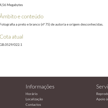
4,56 Megabytes
Âmbito e conteúdo
Fotografia a preto e branco (nº 75) de autoria e origem desconhecidas.
Cota atual
GB.0529/022.1
Informações
Serv
Horário
Reprod
Localização
Apoio à
Contactos