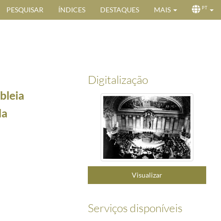
PESQUISAR
ÍNDICES
DESTAQUES
MAIS
PT
Digitalização
bleia
da
-05/1975-10-05
Visualizar
s civis e militares, por ocasião da cerimónia da sua tomada de posse como primeiro Provedor 
ião do jantar oferecido em honra do Marechal Tito assinalando a sua passagem pelo Algarve em 
ólogo jugoslavo, Marechal Tito, durante um Encontro entre os 2 Chefes de Estado no Algarve.
Serviços disponíveis
e em 2 de abril de 1976.
1976-04-02/1976-04-02