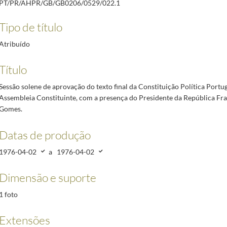
PT/PR/AHPR/GB/GB0206/0529/022.1
ortuguesa pela Assembleia Constituinte, com a presença do Presidente da República Francisco
 os portugueses à participação nas eleições livres de 25 de abril de 1976
1976-04-24/1976-0
Tipo de título
erce o seu direito de voto, nas eleições legislativas de 25 de abril de 1976.
1976-04-25/19
Atribuído
 Unidos da América
1974-11-08/1974-11-08
Título
4-11-13
Sessão solene de aprovação do texto final da Constituição Política Portu
04-11
Assembleia Constituinte, com a presença do Presidente da República Fr
Gomes.
Datas de produção
1976-04-02
a
1976-04-02
Dimensão e suporte
1 foto
Extensões