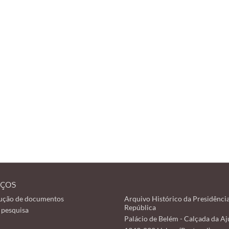
iços
ução de documentos
Arquivo Histórico da Presidênci
República
 pesquisa
Palácio de Belém - Calçada da A