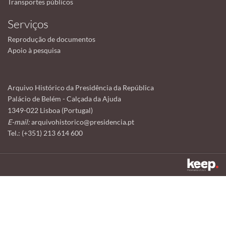
Transportes públicos
Serviços
Reprodução de documentos
Apoio à pesquisa
Arquivo Histórico da Presidência da República
Palácio de Belém - Calçada da Ajuda
1349-022 Lisboa (Portugal)
E-mail:
arquivohistorico@presidencia.pt
Tel.: (+351) 213 614 600
Este sítio utiliza cookies para tornar a sua utilização mais agradável.
Ao continuar a utilizá-lo reconhece e aceita a nossa
política de cookies
Aceitar