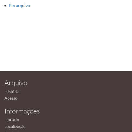
Em arquivo
Arquivo
História
Acesso
Informações
Horário
Localização