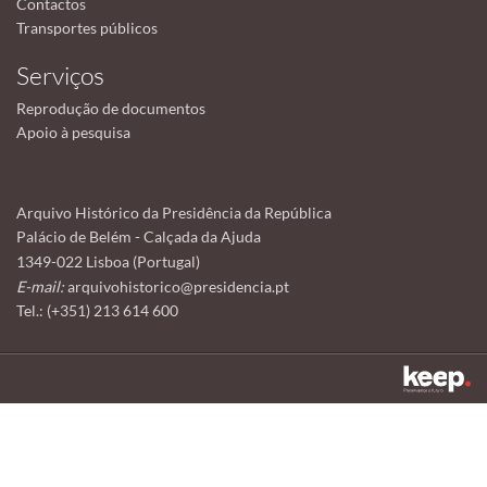
Contactos
Transportes públicos
Serviços
Reprodução de documentos
Apoio à pesquisa
Arquivo Histórico da Presidência da República
Palácio de Belém - Calçada da Ajuda
1349-022 Lisboa (Portugal)
E-mail:
arquivohistorico@presidencia.pt
Tel.: (+351) 213 614 600
Este sítio utiliza cookies para tornar a sua utilização mais agradável.
Ao continuar a utilizá-lo reconhece e aceita a nossa
política de cookies