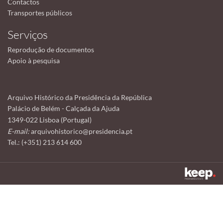
Contactos
Transportes públicos
Serviços
Reprodução de documentos
Apoio à pesquisa
Arquivo Histórico da Presidência da República
Palácio de Belém - Calçada da Ajuda
1349-022 Lisboa (Portugal)
E-mail:
arquivohistorico@presidencia.pt
Tel.: (+351) 213 614 600
Este sítio utiliza cookies para tornar a sua utilização mais agradável.
Ao continuar a utilizá-lo reconhece e aceita a nossa
política de cookies