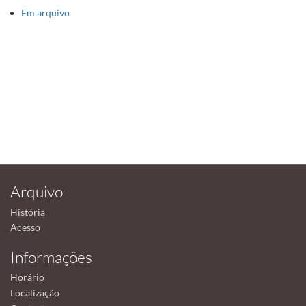
Em arquivo
Arquivo
História
Acesso
Informações
Horário
Localização