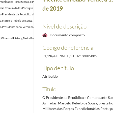
idades Portuguesas, o Presidente da República Marcelo Rebelo de Sousa, acompanhado pelo seu
de 2019
s Comunidades Portuguesas, o Presidente da República Marcelo Rebelo de Sousa encontra-se
residente da República de Cabo Verde, Jorge Carlos Fonseca, e Senhora, e pelos Primeiro-Mini
arcelo Rebelo de Sousa, condecora o Chefe do Estado-Maior das Forças Armadas de Cabo Verde
Nível de descrição
Presidente cabo-verdiano, Jorge Carlos Fonseca, visita a ilha Brava em Cabo Verde, a 12 de 
Documento composto
o | Wine and History, Festa Pombalina, sendo homenageado como Cidadão Honorário de São Joã
Código de referência
PT/PR/AHPR/CC/CC0218/005885
Tipo de título
Atribuído
Título
O Presidente da República e Comandante Su
Armadas, Marcelo Rebelo de Sousa, presta 
Militares das Forças Expedicionárias Portug