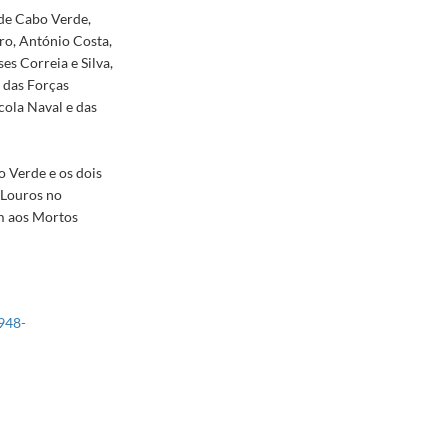
de Cabo Verde,
ro, António Costa,
es Correia e Silva,
 das Forças
ola Naval e das
 Verde e os dois
 Louros no
m aos Mortos
948-