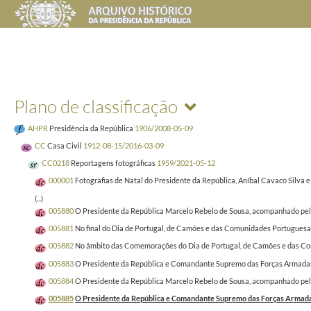
Plano de classificação
AHPR
Presidência da República
1906/2008-05-09
CC
Casa Civil
1912-08-15/2016-03-09
CC0218
Reportagens fotográficas
1959/2021-05-12
000001
Fotografias de Natal do Presidente da República, Aníbal Cavaco Silva 
(...)
005880
O Presidente da República Marcelo Rebelo de Sousa, acompanhado pelo
005881
No final do Dia de Portugal, de Camões e das Comunidades Portuguesas
005882
No âmbito das Comemorações do Dia de Portugal, de Camões e das Comu
005883
O Presidente da República e Comandante Supremo das Forças Armadas, M
005884
O Presidente da República Marcelo Rebelo de Sousa, acompanhado pelo 
005885
O Presidente da República e Comandante Supremo das Forças Armadas,