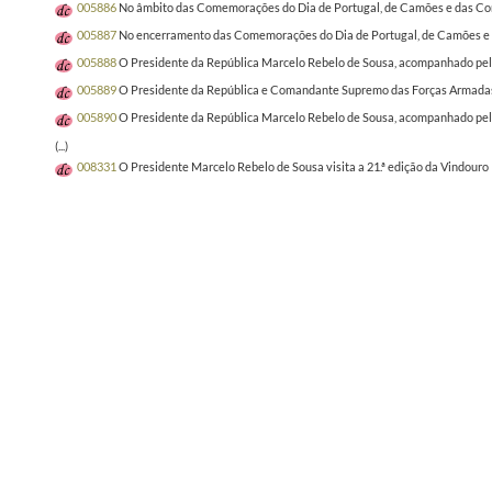
005886
No âmbito das Comemorações do Dia de Portugal, de Camões e das Comun
005887
No encerramento das Comemorações do Dia de Portugal, de Camões e da
005888
O Presidente da República Marcelo Rebelo de Sousa, acompanhado pelo P
005889
O Presidente da República e Comandante Supremo das Forças Armadas, M
005890
O Presidente da República Marcelo Rebelo de Sousa, acompanhado pelo 
(...)
008331
O Presidente Marcelo Rebelo de Sousa visita a 21.ª edição da Vindour