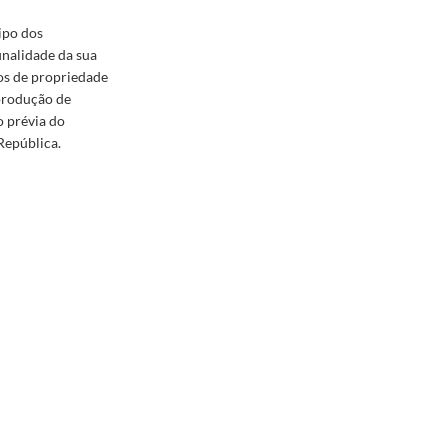
ipo dos
inalidade da sua
os de propriedade
eprodução de
o prévia do
República.