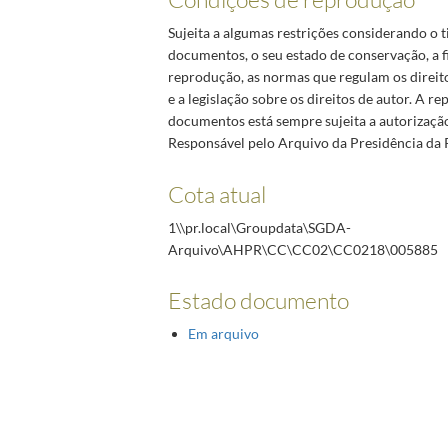
Sujeita a algumas restrições considerando o t
documentos, o seu estado de conservação, a f
reprodução, as normas que regulam os direit
e a legislação sobre os direitos de autor. A r
documentos está sempre sujeita a autorizaçã
Responsável pelo Arquivo da Presidência da 
Cota atual
1\\pr.local\Groupdata\SGDA-
Arquivo\AHPR\CC\CC02\CC0218\005885
Estado documento
Em arquivo