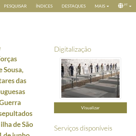
PESQUISAR
ÍNDICES
DESTAQUES
MAIS
PT
e
Digitalização
orças
e Sousa,
tares das
tuguesas
cional Nelson Mandela na Cidade da Praia, ilha de Santiago, para as Comemorações do Dia de
ue Desportivo da Escola Portuguesa de Cabo Verde a que se seguiu um encontro com a Comunida
 Guerra
Visualizar
residente da República de Cabo Verde, Jorge Carlos Fonseca, e Senhora, e pelo Primeiro-Mi
sepultados
Jorge Carlos Fonseca, no Desfile Militar de militares das Forças Armadas Cabo-Verdianas e d
ilha de São
uropa de Futebol 2016, encontra-se com jovens atletas das escolas de Futebol da ilha de São
Serviços disponíveis
tuguesas em Cabo Verde na Segunda Guerra Mundial, que se encontram sepultados no Cemitér
1 de junho