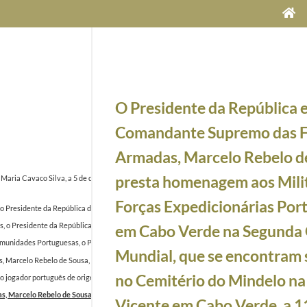
O Presidente da República 
Comandante Supremo das F
Armadas, Marcelo Rebelo d
presta homenagem aos Mili
e Maria Cavaco Silva, a 5 de dezembro de 2012
2012-12-05/2012-12-05
Forças Expedicionárias Por
 Presidente da República de Cabo Verde, Jorge Carlos Fonseca, chega, ao Aeroporto Interna
, o Presidente da República, Marcelo Rebelo de Sousa, inaugura, na Cidade da Praia, o Parq
em Cabo Verde na Segunda
nidades Portuguesas, o Presidente da República Marcelo Rebelo de Sousa, acompanhado pelo P
Mundial, que se encontram 
arcelo Rebelo de Sousa, participa, juntamente com o Presidente da República de Cabo Verde, 
no Cemitério do Mindelo na 
jogador português de origem cabo-verdiana Eliseu Pereira dos Santos da Seleção Campeã da E
 Marcelo Rebelo de Sousa, presta homenagem aos Militares das Forças Expedicionárias Por
Vicente em Cabo Verde, a 1