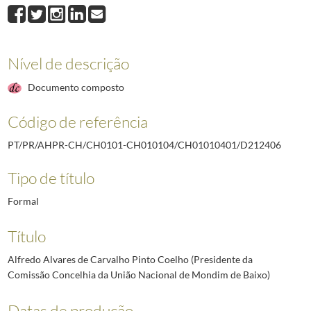
D212405
Fernando Raio Rodrigues de Carvalho (Barão de S. Lázaro)
1936-
D212406
Alfredo Alvares de Carvalho Pinto Coelho (Presidente da Comis
D212407
Luiz Borges Júnior (Tenente miliciano de Infantaria do Quadro E
D212408
João Lopes Vasques Osório (Administrador do concelho do Peso da
Nível de descrição
D212409
Manuel Soeiro de Faria (Capitão [de Infantaria] na Reserva, invá
Documento composto
D212410
João Manuel de Sousa Bastos (Assistente do Serviço Clínico de Ur
D212411
Jerónimo Teixeira de Figueiredo e Amaral (Monsenhor; Vigário Ge
Código de referência
(...)
D212778
D. António dos Reis Rodrigues (Bispo titular de Madarsuma)
2009
PT/PR/AHPR-CH/CH0101-CH010104/CH01010401/D212406
Tipo de título
Formal
Título
Alfredo Alvares de Carvalho Pinto Coelho (Presidente da
Comissão Concelhia da União Nacional de Mondim de Baixo)
Datas de produção