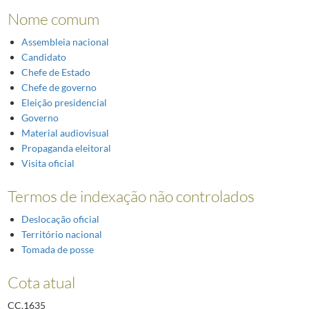
5907
Conferência sobre VIH/SIDA - Dublin - 22/24 Fevereiro 2004
2004-02-23/
Nome comum
Assembleia nacional
Candidato
Chefe de Estado
Chefe de governo
Eleição presidencial
Governo
Material audiovisual
Propaganda eleitoral
Visita oficial
Termos de indexação não controlados
Deslocação oficial
Território nacional
Tomada de posse
Cota atual
CC.1635