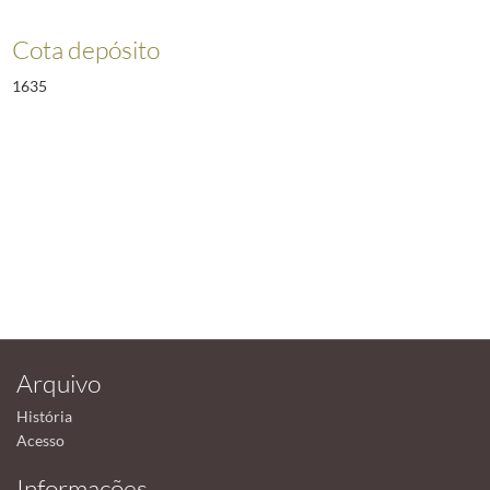
Cota depósito
1635
Arquivo
História
Acesso
Informações