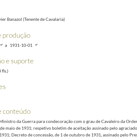
3/1931-08-13
31-10-01
08-13
ier Banazol (Tenente de Cavalaria)
03/1931-08-13
e produção
33-09-06
 da Guarda Nacional Republicana)
1931-05-30/1931-05-30
a
1931-10-01
o e suporte
-04-30/2010-01-12
fls.)
es
e conteúdo
Ministro da Guerra para condecoração com o grau de Cavaleiro da Orde
 de maio de 1931; respetivo boletim de aceitação assinado pelo agraciado
1931; Decreto de concessão, de 1 de outubro de 1931, assinado pelo Pre