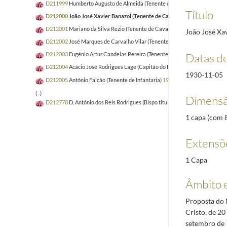
D211999
Humberto Augusto de Almeida (Tenente de Infantaria)
1930-09-1
Título
D212000
João José Xavier Banazol (Tenente de Cavalaria)
1930-11-05/19
D212001
Mariano da Silva Rezio (Tenente de Cavalaria)
1931-01-03/1931-
João José Xav
D212002
José Marques de Carvalho Vilar (Tenente de Cavalaria)
1931-01-
Datas d
D212003
Eugénio Artur Candeias Pereira (Tenente picador)
1930-11-10/19
D212004
Acácio José Rodrigues Lage (Capitão do Regimento de Cavalaria
1930-11-05
D212005
António Falcão (Tenente de Infantaria)
1931-02-10/1931-10-01
(...)
Dimensã
D212778
D. António dos Reis Rodrigues (Bispo titular de Madarsuma)
2009
1 capa (com 8 
Extensõ
1 Capa
Âmbito 
Proposta do 
Cristo, de 20
setembro de 