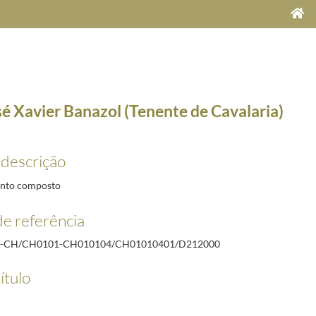
sé Xavier Banazol (Tenente de Cavalaria)
 descrição
nto composto
e referência
esidente do Instituto Português de Combustíveis; Professor Catedrático do Instituto Superio
R-CH/CH0101-CH010104/CH01010401/D212000
1-03-17/1935-05-17
1931-02-21/1932-01-25
ítulo
itar, miliciano do Quadro Especial)
1930-10-24/1936-10-05
 Civil de Angra do Heroísmo)
1931-04-26/1934-10-05