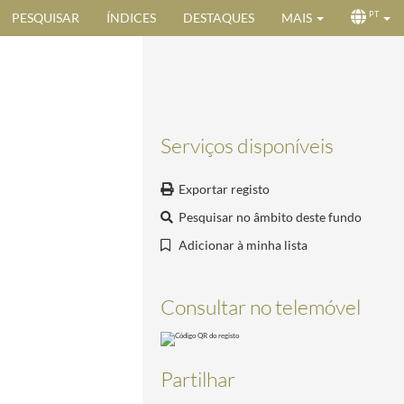
PESQUISAR
ÍNDICES
DESTAQUES
MAIS
PT
Serviços disponíveis
Exportar registo
Pesquisar no âmbito deste fundo
Adicionar à minha lista
r Técnico)
1940-06-13/1940-08-17
Consultar no telemóvel
Partilhar