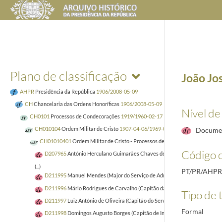
Plano de classificação
João Jo
AHPR
Presidência da República
1906/2008-05-09
CH
Chancelaria das Ordens Honoríficas
1906/2008-05-09
Nível de
CH0101
Processos de Condecorações
1919/1960-02-17
CH010104
Ordem Militar de Cristo
1907-04-06/1969-03-31
Docume
CH01010401
Ordem Militar de Cristo - Processos de Nacionais
1919
Código d
D207965
António Herculano Guimarães Chaves de Carvalho (Engenheiro; Pr
(...)
PT/PR/AHP
D211995
Manuel Mendes (Major do Serviço de Administração Militar)
193
D211996
Mário Rodrigues de Carvalho (Capitão da Administração Militar)
Tipo de t
D211997
Luiz António de Oliveira (Capitão do Serviço de Administração Mil
Formal
D211998
Domingos Augusto Borges (Capitão de Infantaria. Ex-Governador