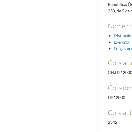
República, Ó
230, de 5 de
Nome c
Distinção
Exército
Forças a
Cota atu
CH.D21200
Cota de
D212000
Cota ant
2342