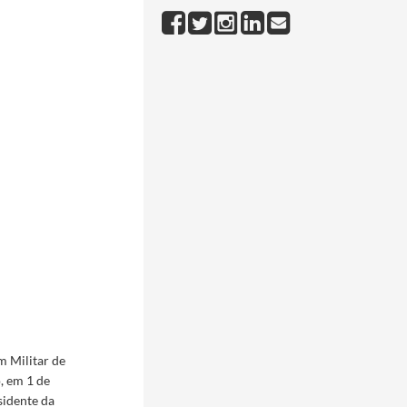
m Militar de
, em 1 de
sidente da