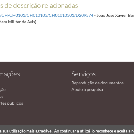
 de descrição relacionadas
R/CH/CH0101/CH010103/CH01010301/D209574
- João José Xavier Ba
dem Militar de Avis)
rmações
Serviços
Reprodução de documentos
ção
Apoio à pesquisa
os
tes públicos
r a sua utilização mais agradável. Ao continuar a utilizá-lo reconhece e aceita a 