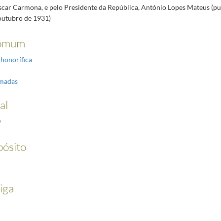
scar Carmona, e pelo Presidente da República, António Lopes Mateus (pu
 outubro de 1931)
omum
 honorífica
rmadas
al
0
pósito
iga