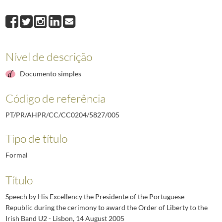
008
Pensar a Democracia - Centro Cultural de Belém - 25 de Novembro de 2
009
Palavras de Sua Excelência o Presidente da República, Dr. Jorge Sampai
010
Intervenção de Sua Excelência o Presidente da República por ocasião da a
Nível de descrição
Documento simples
Código de referência
PT/PR/AHPR/CC/CC0204/5827/005
Tipo de título
Formal
Título
Speech by His Excellency the Presidente of the Portuguese
Republic during the cerimony to award the Order of Liberty to the
Irish Band U2 - Lisbon, 14 August 2005