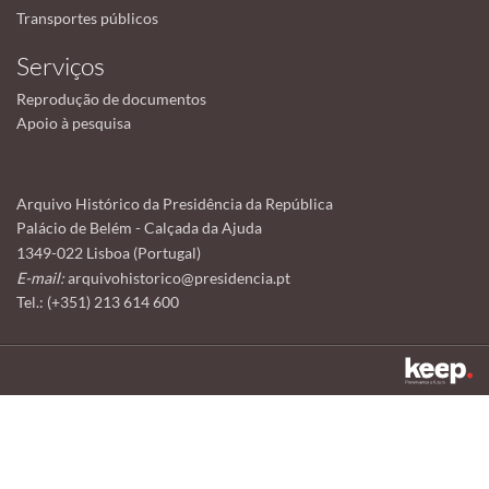
Transportes públicos
Serviços
Reprodução de documentos
Apoio à pesquisa
Arquivo Histórico da Presidência da República
Palácio de Belém - Calçada da Ajuda
1349-022 Lisboa (Portugal)
E-mail:
arquivohistorico@presidencia.pt
Tel.: (+351) 213 614 600
Este sítio utiliza cookies para tornar a sua utilização mais agradável.
Ao continuar a utilizá-lo reconhece e aceita a nossa
política de cookies
Aceitar