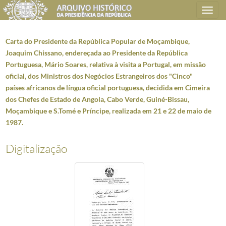
Toggle
navigation
Carta do Presidente da República Popular de Moçambique,
Joaquim Chissano, endereçada ao Presidente da República
Portuguesa, Mário Soares, relativa à visita a Portugal, em missão
Plano de classificação
oficial, dos Ministros dos Negócios Estrangeiros dos "Cinco"
países africanos de língua oficial portuguesa, decidida em Cimeira
AHPR
Presidência da República
1906/2008-05-09
dos Chefes de Estado de Angola, Cabo Verde, Guiné-Bissau,
CC
Casa Civil
1912-08-15/2016-03-09
Moçambique e S.Tomé e Príncipe, realizada em 21 e 22 de maio de
CC0207
Dossiers de Relações Internacionais
1928-05-05/2005-12-30
1987.
5462
Moçambique - Mensagens
1977-09-08/2002-05-13
001
Carta do Presidente da República de Moçambique, Samora Moisés Machel,
Digitalização
(...)
014
Carta do Presidente da República, Mário Soares, dirigida ao Presidente
015
Telex do Presidente da República, Mário Soares, dirigido ao novo Presid
016
Carta do Presidente da República, Mário Soares, dirigida ao President
017
Carta do Presidente da República Popular de Moçambique, Joaquim Chiss
018
Carta do Presidente da República, Mário Soares, dirigida ao President