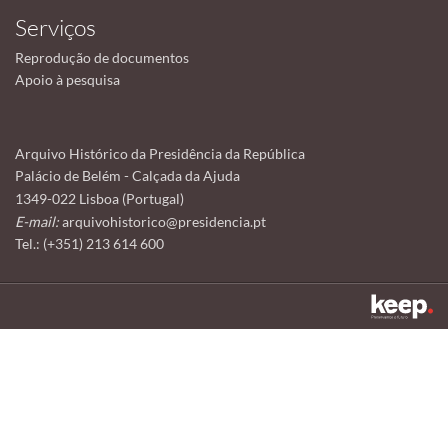
Serviços
Reprodução de documentos
Apoio à pesquisa
Arquivo Histórico da Presidência da República
Palácio de Belém - Calçada da Ajuda
1349-022 Lisboa (Portugal)
E-mail:
arquivohistorico@presidencia.pt
Tel.: (+351) 213 614 600
Este sítio utiliza cookies para tornar a sua utilização mais agradável.
Ao continuar a utilizá-lo reconhece e aceita a nossa
política de cookies
Aceitar