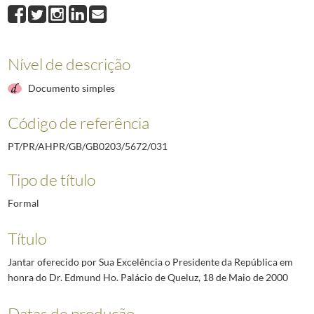
031
Jantar oferecido por Sua Excelência o Presidente da República em honra
032
Almoço oferecido por Sua Excelência o Presidente da República ao Presi
033
Almoço oferecido por Sua Excelência o Presidente da República aos jornal
034
Ementa de almoço oferecido pelo Presidente da República ao Governador 
Nível de descrição
035
Ementa de almoço oferecido pelo Presidente da República ao Dr. Luis Sal
Documento simples
036
Almoço oferecido pelo Presidente da República ao líder do Partido Popul
(...)
Código de referência
044
Almoço no Palácio de Belém oferecido por Sua Excelência o Presidente da
PT/PR/AHPR/GB/GB0203/5672/031
Tipo de título
Formal
Título
Jantar oferecido por Sua Excelência o Presidente da República em
honra do Dr. Edmund Ho. Palácio de Queluz, 18 de Maio de 2000
Datas de produção