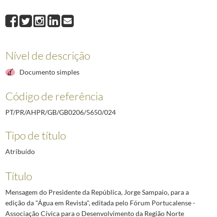
024
Mensagem do Presidente da República, Jorge Sampaio, para a edição da
025
Mensagem do Presidente da República, Jorge Sampaio, por ocasião das
026
Mensagem do Presidente da República, Jorge Sampaio, por ocasião dos 2
027
Prefácio para o livro "O Cavalo do Sorraia - Um património histórico e ge
Nível de descrição
028
Mensagem do Presidente da República para a Sessão Comemorativa do 80
029
Prefácio à obra "Cidadania e construção europeia" editado pelo Museu d
Documento simples
(...)
044
Mensagem do residente da República, Jorge Sampaio, por ocasião do "E
Código de referência
PT/PR/AHPR/GB/GB0206/5650/024
Tipo de título
Atribuído
Título
Mensagem do Presidente da República, Jorge Sampaio, para a
edição da "Água em Revista", editada pelo Fórum Portucalense -
Associação Cívica para o Desenvolvimento da Região Norte