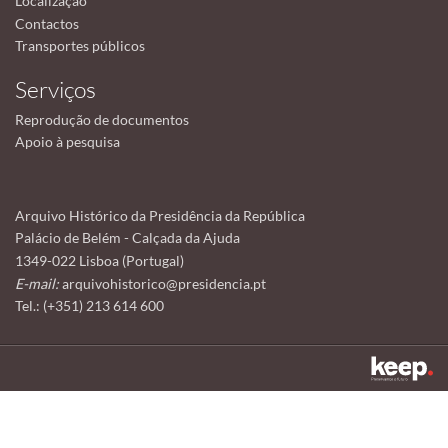
Localização
Contactos
Transportes públicos
Serviços
Reprodução de documentos
Apoio à pesquisa
Arquivo Histórico da Presidência da República
Palácio de Belém - Calçada da Ajuda
1349-022 Lisboa (Portugal)
E-mail:
arquivohistorico@presidencia.pt
Tel.: (+351) 213 614 600
Este sítio utiliza cookies para tornar a sua utilização mais agradável.
Ao continuar a utilizá-lo reconhece e aceita a nossa
política de cookies