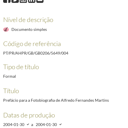
008
Mensagem do Presidente da República para a Sessão Solene comemorativ
009
Mensagem para o livro dos 25 anos da "Portuguese Cultural Association
Nível de descrição
010
Texto para o catálogo da exposição de Augusto Cid no Museu de Imprens
011
Mensagem do Presidente da República, Jorge Sampaio, para a edição esp
Documento simples
(...)
073
Mensagem. Colóquio sobre Macau. Universidade Lusófona, 14 de Dezem
Código de referência
PT/PR/AHPR/GB/GB0206/5649/004
Tipo de título
Formal
Título
Prefácio para a Fotobiografia de Alfredo Fernandes Martins
Datas de produção
2004-01-30
a
2004-01-30