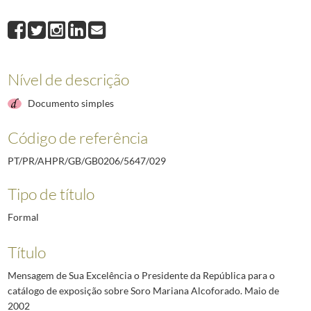
029
Mensagem de Sua Excelência o Presidente da República para o catálogo
030
Mensagem de Sua Excelência o Presidente da República ao I Congresso N
031
Mensagem do Presidente da República, Jorge Sampaio, por ocasião das 
032
Prefácio de Sua Excelência o Presidente da República para a reedição de l
Nível de descrição
033
Mensagem do Presidente da República, Jorge Sampaio, por ocasião do II 
034
Mensagem de Sua Excelência o Presidente da República para a abertura 
Documento simples
(...)
077
Mensagem de Sua Excelência o Presidente da República aos participante
Código de referência
PT/PR/AHPR/GB/GB0206/5647/029
Tipo de título
Formal
Título
Mensagem de Sua Excelência o Presidente da República para o
catálogo de exposição sobre Soro Mariana Alcoforado. Maio de
2002