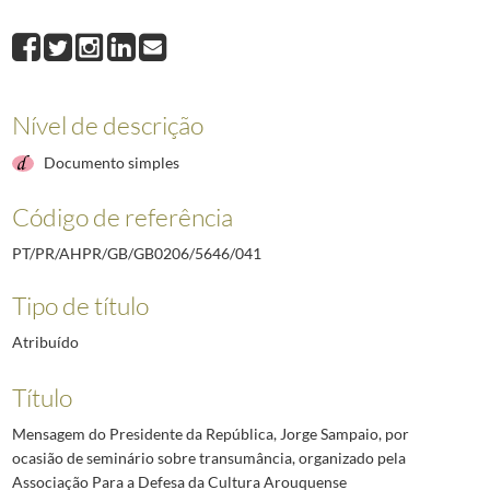
041
Mensagem do Presidente da República, Jorge Sampaio, por ocasião de s
042
Declaração do Senhor Presidente da República na reunião com entidades 
043
Mensagem de Sua Excelência o Presidente da República por ocasião do XV
044
Mensagem do Presidente da República por ocasião do Congresso Mundial do
Nível de descrição
045
Mensagem do Presidente da República, Jorge Sampaio, por ocasião dos 
046
Mensagem do Presidente da República, Jorge Sampaio, por ocasião dos 
Documento simples
(...)
072
Mensagem de Sua Excelência o Presidente da República para as comunid
Código de referência
PT/PR/AHPR/GB/GB0206/5646/041
Tipo de título
Atribuído
Título
Mensagem do Presidente da República, Jorge Sampaio, por
ocasião de seminário sobre transumância, organizado pela
Associação Para a Defesa da Cultura Arouquense