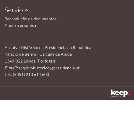
Serviços
Reprodução de documentos
Apoio à pesquisa
Arquivo Histórico da Presidência da República
Palácio de Belém - Calçada da Ajuda
1349-022 Lisboa (Portugal)
E-mail:
arquivohistorico@presidencia.pt
Tel.: (+351) 213 614 600
Este sítio utiliza cookies para tornar a sua utilização mais agradável.
Ao continuar a utilizá-lo reconhece e aceita a nossa
política de cookies
Aceitar