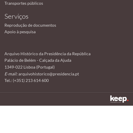
Transportes públicos
Serviços
Reprodução de documentos
Apoio à pesquisa
Arquivo Histórico da Presidência da República
Palácio de Belém - Calçada da Ajuda
1349-022 Lisboa (Portugal)
E-mail:
arquivohistorico@presidencia.pt
Tel.: (+351) 213 614 600
Este sítio utiliza cookies para tornar a sua utilização mais agradável.
Ao continuar a utilizá-lo reconhece e aceita a nossa
política de cookies
Aceitar