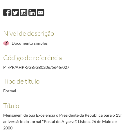
027
Mensagem de Sua Excelência o Presidente da República para o 13.º anive
028
Mensagem de Sua Excelência o Presidente da República para a XVIII ediç
029
Texto de Sua Excelência o Presidente da República para o livro do coro mi
030
Mensagem de Sua Excelência o Presidente da República para o 25.º anivers
Nível de descrição
031
Mensagem do Presidente da República, Jorge Sampaio, por ocasião da "
032
Mensagem do Presidente da República, Jorge Sampaio, por ocasião de a
Documento simples
(...)
072
Mensagem de Sua Excelência o Presidente da República para as comunid
Código de referência
PT/PR/AHPR/GB/GB0206/5646/027
Tipo de título
Formal
Título
Mensagem de Sua Excelência o Presidente da República para o 13.º
aniversário do Jornal "Postal do Algarve". Lisboa, 26 de Maio de
2000