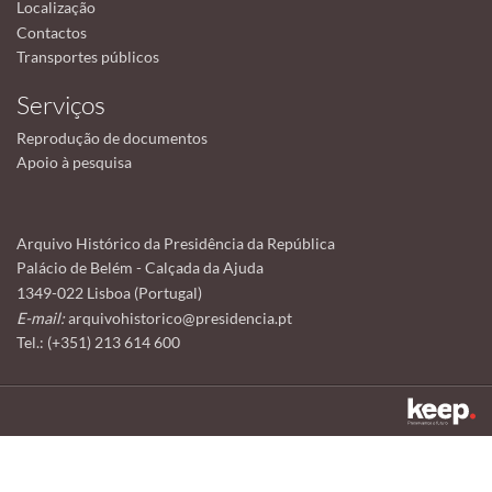
Localização
Contactos
Transportes públicos
Serviços
Reprodução de documentos
Apoio à pesquisa
Arquivo Histórico da Presidência da República
Palácio de Belém - Calçada da Ajuda
1349-022 Lisboa (Portugal)
E-mail:
arquivohistorico@presidencia.pt
Tel.: (+351) 213 614 600
Este sítio utiliza cookies para tornar a sua utilização mais agradável.
Ao continuar a utilizá-lo reconhece e aceita a nossa
política de cookies