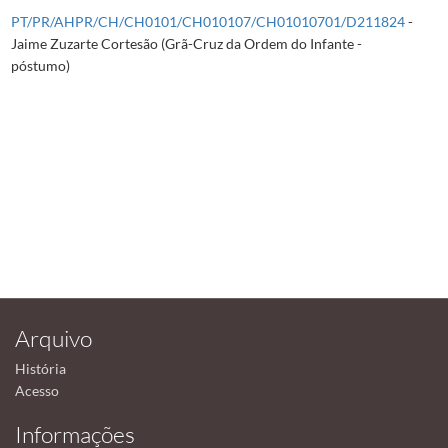
PT/PR/AHPR/CH/CH0101/CH010107/CH01010701/D211824
-
Jaime Zuzarte Cortesão (Grã-Cruz da Ordem do Infante -
póstumo)
Arquivo
História
Acesso
Informações