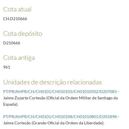
Cota atual
CH.D210666
Cota depósito
D210666
Cota antiga
961
Unidades de descrição relacionadas
PT/PR/AHPR/CH/CH0101/CH010105/CH01010502/D207083
-
Jaime Zuzarte Cortesão (Oficial da Ordem Militar de Santiago da
Espada);
PT/PR/AHPR/CH/CH0101/CH010108/CH01010801/D201898
-
Jaime Cortesão (Grande-Oficial da Ordem da Liberdade);