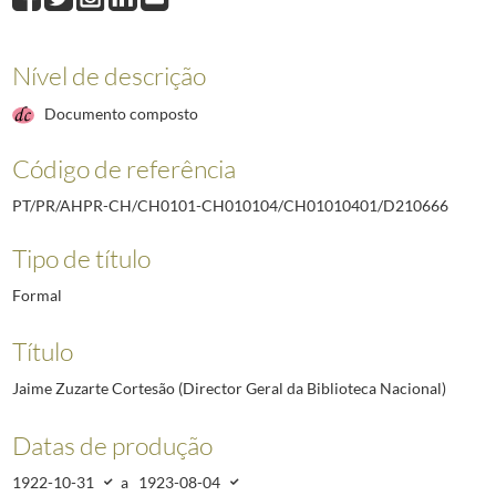
D210665
João de Mesquita Portela (Primeiro Tenente da Armada)
1923-06
D210666
Jaime Zuzarte Cortesão (Director Geral da Biblioteca Nacional)
D210667
Luís Derouet (Antigo Deputado; Diretor Geral da Imprensa Nacio
Nível de descrição
D210668
Joaquim Acúrcio do Carmo Pereira (Jornalista, Chefe de Redação 
Documento composto
D210669
Norberto Moreira de Araújo (Jornalista)
1922-10-31/1941-03-04
D210670
Álvaro Anércio Machado (Tenente Reformado e Negociante)
1923
Código de referência
D210671
Bernardo de Faria e Silva (General, Diretor do Colégio Militar)
19
(...)
PT/PR/AHPR-CH/CH0101-CH010104/CH01010401/D210666
D212778
D. António dos Reis Rodrigues (Bispo titular de Madarsuma)
2009
Tipo de título
Formal
Título
Jaime Zuzarte Cortesão (Director Geral da Biblioteca Nacional)
Datas de produção
1922-10-31
a
1923-08-04