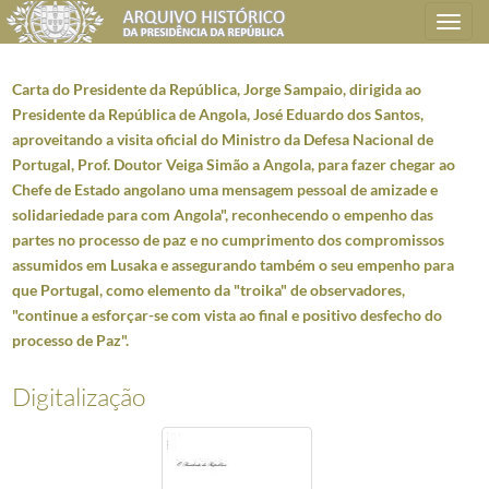
Toggle
navigation
Carta do Presidente da República, Jorge Sampaio, dirigida ao
Presidente da República de Angola, José Eduardo dos Santos,
aproveitando a visita oficial do Ministro da Defesa Nacional de
Plano de classificação
Portugal, Prof. Doutor Veiga Simão a Angola, para fazer chegar ao
Chefe de Estado angolano uma mensagem pessoal de amizade e
AHPR
Presidência da República
1906/2008-05-09
solidariedade para com Angola", reconhecendo o empenho das
CC
Casa Civil
1912-08-15/2016-03-09
partes no processo de paz e no cumprimento dos compromissos
CC0207
Dossiers de Relações Internacionais
1928-05-05/2005-12-30
assumidos em Lusaka e assegurando também o seu empenho para
5424
Angola - Mensagens
1976-11-09/2002-11-06
que Portugal, como elemento da "troika" de observadores,
001
Carta do Presidente da República, António Ramalho Eanes, dirigida ao Dr
"continue a esforçar-se com vista ao final e positivo desfecho do
processo de Paz".
(...)
063
Carta do Presidente da República de Angola, José Eduardo dos Santos, e
064
Carta do Presidente da República, Jorge Sampaio, dirigida ao Presidente
Digitalização
065
Carta do Presidente da República, Jorge Sampaio, dirigida ao Presidente 
066
Carta do Presidente da República de Angola, José Eduardo dos Santos, e
067
Carta do Presidente da República, Jorge Sampaio, dirigida ao Presidente