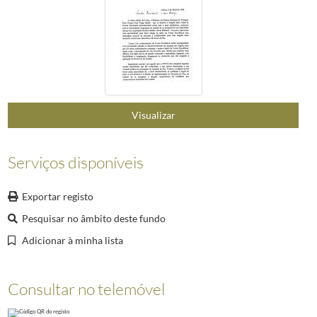
068
Carta do Presidente da República, Jorge Sampaio, dirigida ao Presiden
069
Carta do Presidente da República de Angola, José Eduardo dos Santos, en
070
Carta do Secretário-Geral da ONU, Kofi A. Annan, dirigida ao President
071
Carta do Cardeal Alexandre do Nascimento, Arcebispo de Luanda, endereç
072
Carta do Presidente da República, Jorge Sampaio, dirigida ao Presidente 
073
Carta do Presidente da República, Jorge Sampaio, dirigida ao President
(...)
Visualizar
076
Carta do Presidente da República, Jorge Sampaio, dirigida ao Presidente 
Serviços disponíveis
Exportar registo
Pesquisar no âmbito deste fundo
Adicionar à minha lista
Consultar no telemóvel