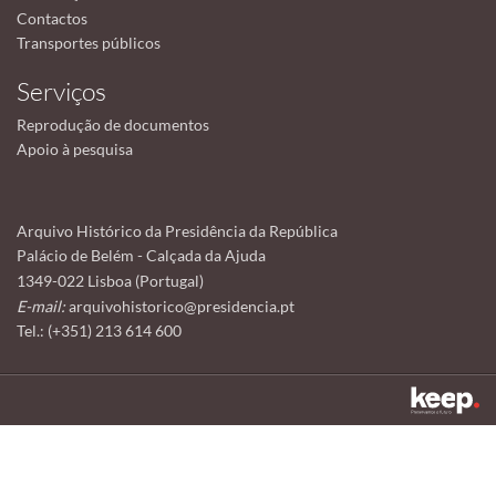
Contactos
Transportes públicos
Serviços
Reprodução de documentos
Apoio à pesquisa
Arquivo Histórico da Presidência da República
Palácio de Belém - Calçada da Ajuda
1349-022 Lisboa (Portugal)
E-mail:
arquivohistorico@presidencia.pt
Tel.: (+351) 213 614 600
Este sítio utiliza cookies para tornar a sua utilização mais agradável.
Ao continuar a utilizá-lo reconhece e aceita a nossa
política de cookies