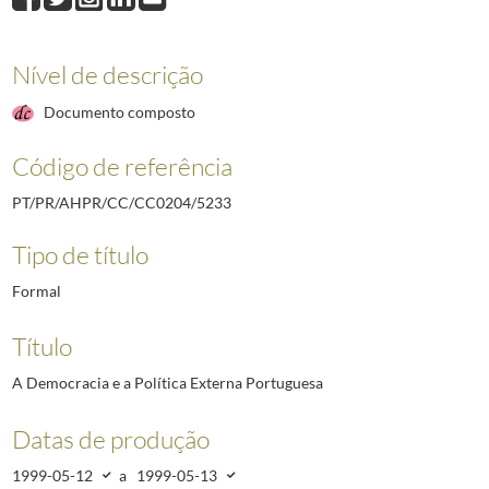
5401
European Government Business Relations Council - Ad Hoc Council - Lisbo
5402
Academic Council of the United Nations System (ACUNS) - Cascais, 21 de
5406
XVII Cimeira Luso-Espanhola - Sintra, 29 e 30 de janeiro de 2001; Encontr
Nível de descrição
5407
ELO - 26.º Encontro Almoço - 18.04.01
1996-09-11/2003-11-24
Documento composto
5408
Habitat for Humanity International - Março 2001
2000-10-01/2001-03-30
(...)
Código de referência
5907
Conferência sobre VIH/SIDA - Dublin - 22/24 Fevereiro 2004
2004-02-23/
PT/PR/AHPR/CC/CC0204/5233
Tipo de título
Formal
Título
A Democracia e a Política Externa Portuguesa
Datas de produção
1999-05-12
a
1999-05-13