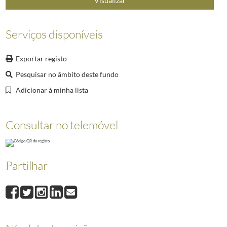
Visualizar
024
Carta do Presidente da República da Eslovénia, Milan Kucan, dirigida a J
025
Carta do Presidente da República da Polónia, Aleksander Kwasniewski, di
026
Carta do Presidente da República, Jorge Sampaio, dirigida a Aleksander 
Serviços disponíveis
Exportar registo
Pesquisar no âmbito deste fundo
Adicionar à minha lista
Consultar no telemóvel
Partilhar