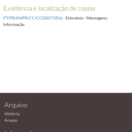
Existência e localização de cópias
PT/PR/AHPR/CC/CC0207/5816
- Eslovénia - Mensagens;
Informação
Arquivo
História
Acesso