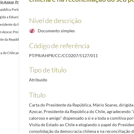
win Azocar, Presidente da República do Chile, agradecendo "o acolhimento caloroso e amigo" di
 República Portuguesa, Mário Soares, agradecendo o empenho do Governo de Portugal no apoio 
ida a Eduardo Frei, Presidente Eleito da República do Chile.
1993-12-13/1993-12-13
Nível de descrição
 Presidente da República Portuguesa, Mário Soares, convidando-o a estar presente na cerimónia
Documento simples
win Azocar, Presidente da República do Chile, lamentando não poder estar presente na tomada d
ente da República, Mário Soares, convidando-o a estar presente na sua tomada de posse, no dia
Código de referência
ca do Chile pelo Presidente da República Portuguesa
2000-08-10/2000-08-10
PT/PR/AHPR/CC/CC0207/5127/011
Tipo de título
Atribuído
Título
Carta do Presidente da República, Mário Soares, dirigida
Azocar, Presidente da República do Chile, agradecendo 
caloroso e amigo" dispensado a si e a toda a comitiva po
Visita de Estado ao Chile e elogiando o papel do Preside
consolidação da democracia chilena e na reconciliação d