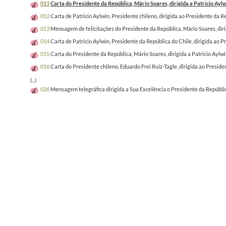
011
Carta do Presidente da República, Mário Soares, dirigida a Patricio Ayl
012
Carta de Patricio Aylwin, Presidente chileno, dirigida ao Presidente da
013
Mensagem de felicitações do Presidente da República, Mário Soares, dirig
014
Carta de Patricio Aylwin, Presidente da República do Chile, dirigida ao
015
Carta do Presidente da República, Mário Soares, dirigida a Patricio Ayl
016
Carta do Presidente chileno, Eduardo Frei Ruiz-Tagle, dirigida ao Presid
(...)
026
Mensagem telegráfica dirigida a Sua Excelência o Presidente da Repúbli