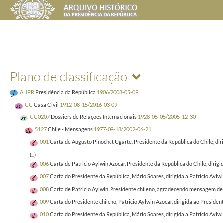
Plano de classificação
AHPR
Presidência da República
1906/2008-05-09
CC
Casa Civil
1912-08-15/2016-03-09
CC0207
Dossiers de Relações Internacionais
1928-05-05/2005-12-30
5127
Chile - Mensagens
1977-09-18/2002-06-21
001
Carta de Augusto Pinochet Ugarte, Presidente da República do Chile, diri
(...)
006
Carta de Patricio Aylwin Azocar, Presidente da República do Chile, dirigi
007
Carta do Presidente da República, Mário Soares, dirigida a Patricio Ayl
008
Carta de Patricio Aylwin, Presidente chileno, agradecendo mensagem de f
009
Carta do Presidente chileno, Patricio Aylwin Azocar, dirigida ao Preside
010
Carta do Presidente da República, Mário Soares, dirigida a Patricio Ay