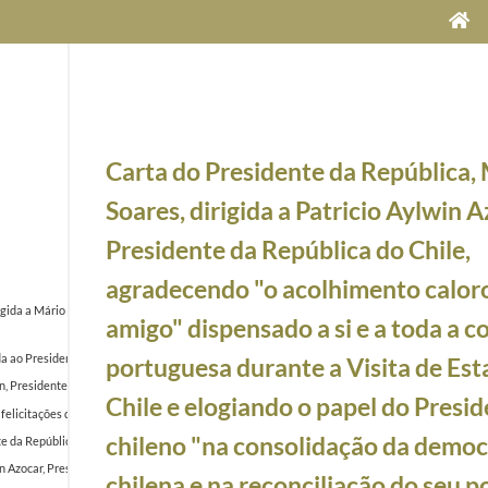
Carta do Presidente da República,
Soares, dirigida a Patricio Aylwin A
Presidente da República do Chile,
agradecendo "o acolhimento calor
gida a Mário Soares, Presidente da República Portuguesa, relativa à carta de acreditação do 
amigo" dispensado a si e a toda a c
da ao Presidente da República de Portugal, Mário Soares, agradecendo a hospitalidade e a "cordi
portuguesa durante a Visita de Est
win, Presidente da República do Chile, informando da sua decisão, tendo em vista os resultado
Chile e elogiando o papel do Presi
elicitações do Presidente da República, Mário Soares, por ocasião da celebração de mais um a
chileno "na consolidação da democ
nte da República, Mário Soares, solicitando o apoio de Portugal à candidatura - latino-america
lwin Azocar, Presidente da República do Chile, agradecendo carta de 3 de março de 1993 sobr
chilena e na reconciliação do seu p