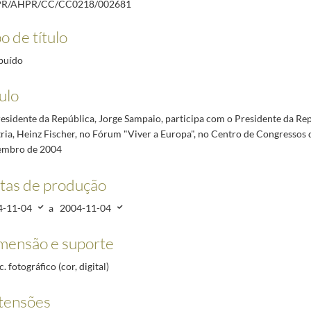
PR/AHPR/CC/CC0218/002681
ua Santidade o Papa João Paulo II, na Sé de Lisboa, a 3 de abril de 2005
2005-04-03/2005-04-
d Szenes - Vieira da Silva, por ocasião da inauguração da exposição comemorativa do 10.º aniv
o de título
 22 de novembro de 2004
2004-11-22/2004-11-22
 Sapal de Castro Marim e Vila Real de St.º António, ao Parque Natural da Ria Formosa e à Serr
buído
atosinhos, a 27 de novembro de 2004
2004-11-27/2004-11-27
ulo
o | Wine and History, Festa Pombalina, sendo homenageado como Cidadão Honorário de São Joã
esidente da República, Jorge Sampaio, participa com o Presidente da Rep
ria, Heinz Fischer, no Fórum "Viver a Europa", no Centro de Congressos d
embro de 2004
tas de produção
4-11-04
a
2004-11-04
mensão e suporte
. fotográfico (cor, digital)
tensões