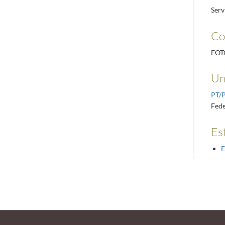
Serv
Co
FOT
Un
PT/
Fede
Es
E