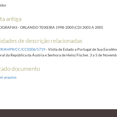
idor
ta antiga
OGRAFIAS - ORLANDO TEIXEIRA 1998-2005\CDI 2003 A 2005
idades de descrição relacionadas
PR/AHPR/CC/CC0206/5719
- Visita de Estado a Portugal de Sua Excelên
ral da República da Áustria e Senhora de Heinz Fischer. 3 a 5 de Novem
tado documento
m arquivo