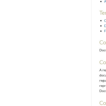
Á
Te
C
D
F
Co
Docu
Co
A re
docu
regu
repr
Docu
Co