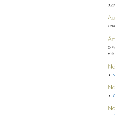
0,29
Aut
Orla
Âm
O Pr
entr
No
S
No
C
No