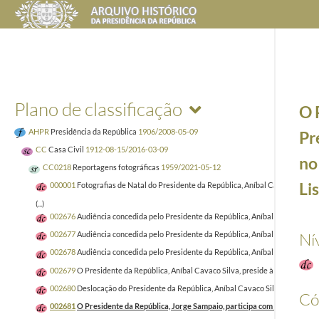
Plano de classificação
O 
AHPR
Presidência da República
1906/2008-05-09
Pr
CC
Casa Civil
1912-08-15/2016-03-09
no
CC0218
Reportagens fotográficas
1959/2021-05-12
Li
000001
Fotografias de Natal do Presidente da República, Aníbal Cavaco Silva 
(...)
002676
Audiência concedida pelo Presidente da República, Aníbal Cavaco Silva
Ní
002677
Audiência concedida pelo Presidente da República, Aníbal Cavaco Silva,
002678
Audiência concedida pelo Presidente da República, Aníbal Cavaco Silva
002679
O Presidente da República, Aníbal Cavaco Silva, preside à reunião do C
002680
Deslocação do Presidente da República, Aníbal Cavaco Silva, ao Museu d
Có
002681
O Presidente da República, Jorge Sampaio, participa com o Presidente