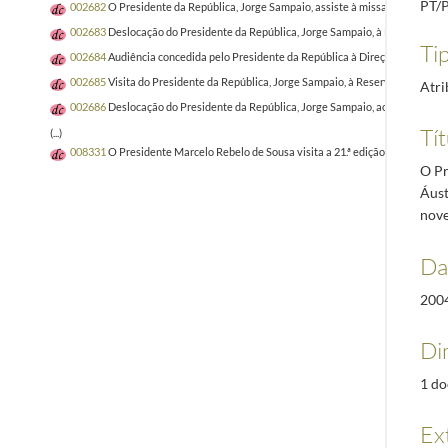
PT/
002682
O Presidente da República, Jorge Sampaio, assiste à missa exequial de S
002683
Deslocação do Presidente da República, Jorge Sampaio, à Fundação Arpa
Tip
002684
Audiência concedida pelo Presidente da República à Direção da UGT, a
002685
Visita do Presidente da República, Jorge Sampaio, à Reserva Natural do
Atri
002686
Deslocação do Presidente da República, Jorge Sampaio, ao Porto e a M
Tít
(...)
008331
O Presidente Marcelo Rebelo de Sousa visita a 21.ª edição da Vindour
O Pr
Áust
nov
Da
200
Di
1 doc
Ex