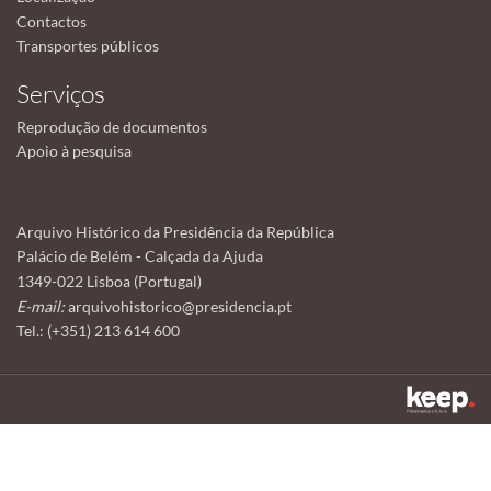
Contactos
Transportes públicos
Serviços
Reprodução de documentos
Apoio à pesquisa
Arquivo Histórico da Presidência da República
Palácio de Belém - Calçada da Ajuda
1349-022 Lisboa (Portugal)
E-mail:
arquivohistorico@presidencia.pt
Tel.: (+351) 213 614 600
Este sítio utiliza cookies para tornar a sua utilização mais agradável.
Ao continuar a utilizá-lo reconhece e aceita a nossa
política de cookies