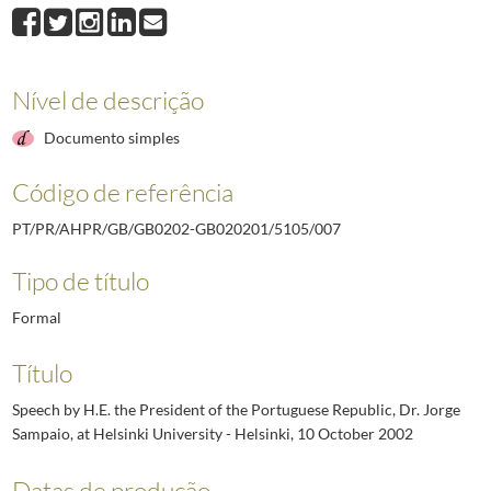
007
Speech by H.E. the President of the Portuguese Republic, Dr. Jorge Sam
008
Speech by His Excellency the President of the Portuguese Republic, Dr.
009
Speech by His Excellency the President of the Portuguese Republic, Dr
Nível de descrição
010
Visita de Sua Excelência o Presidente da República, Dr. Jorge Sampaio,
011
Recortes de imprensa finlandesa relativos à visita de Estado do Presid
Documento simples
Código de referência
PT/PR/AHPR/GB/GB0202-GB020201/5105/007
Tipo de título
Formal
Título
Speech by H.E. the President of the Portuguese Republic, Dr. Jorge
Sampaio, at Helsinki University - Helsinki, 10 October 2002
Datas de produção