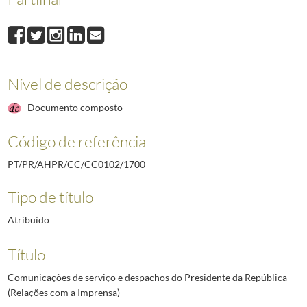
1782
Assessoria Jurídica
1976-08-02/1976-09-27
1783
Assessoria para a Comunicação Social
1976-09-24/1977-03-03
1784
Assessoria para as Relações Internacionais
1976-08-05/1977-04-05
1785
Assessoria de Representação de Interesses
1976-08-12/1976-10-08
(...)
Nível de descrição
5875
Notas Internas
1996-03/1997-09-10
Documento composto
Código de referência
PT/PR/AHPR/CC/CC0102/1700
Tipo de título
Atribuído
Título
Comunicações de serviço e despachos do Presidente da República
(Relações com a Imprensa)