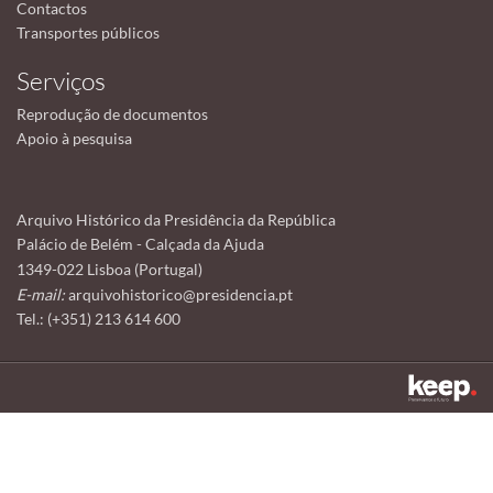
Contactos
Transportes públicos
Serviços
Reprodução de documentos
Apoio à pesquisa
Arquivo Histórico da Presidência da República
Palácio de Belém - Calçada da Ajuda
1349-022 Lisboa (Portugal)
E-mail:
arquivohistorico@presidencia.pt
Tel.: (+351) 213 614 600
Este sítio utiliza cookies para tornar a sua utilização mais agradável.
Ao continuar a utilizá-lo reconhece e aceita a nossa
política de cookies