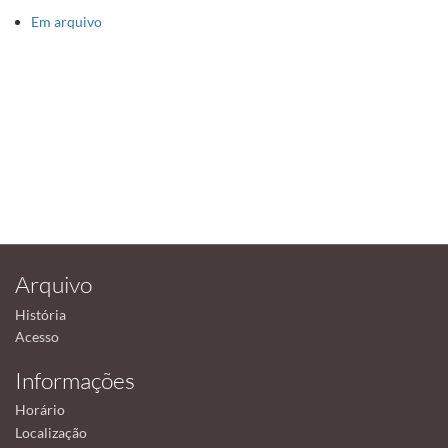
Em arquivo
Arquivo
História
Acesso
Informações
Horário
Localização