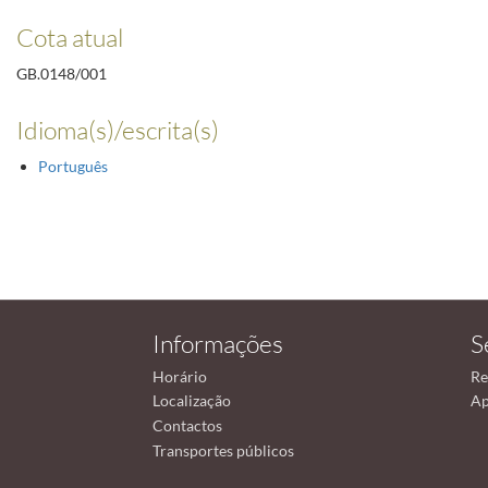
Cota atual
GB.0148/001
Idioma(s)/escrita(s)
Português
Informações
S
Horário
Re
Localização
Ap
Contactos
Transportes públicos