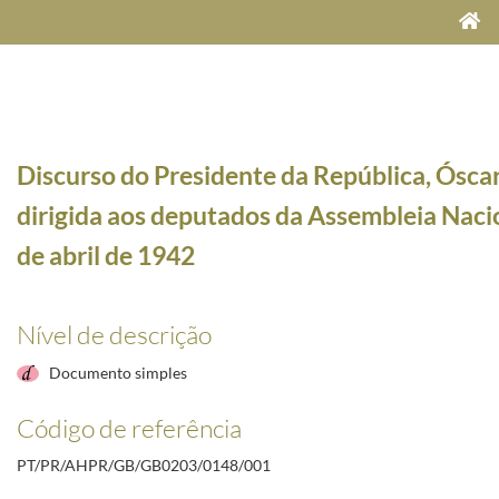
Discurso do Presidente da República, Ósca
dirigida aos deputados da Assembleia Naci
de abril de 1942
car Carmona, perante a Assembleia Nacional, em 15 de abril de 1942
1942-04-07/1942-05-2
tados da Assembleia Nacional, em 15 de abril de 1942
1942-04-15/1942-04-15
Nível de descrição
licitando ao Secretário-Geral da Presidência da República a comparência no Palácio de S. B
Documento simples
Código de referência
PT/PR/AHPR/GB/GB0203/0148/001