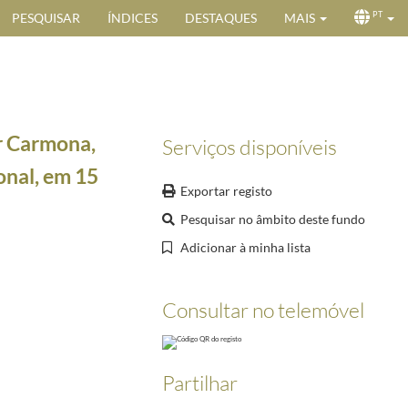
PESQUISAR
ÍNDICES
DESTAQUES
MAIS
PT
r Carmona,
Serviços disponíveis
onal, em 15
Exportar registo
Pesquisar no âmbito deste fundo
8
Adicionar à minha lista
ento de empregados de pessoal menor para o desempenho de diversos serviços, no âmbito da c
Consultar no telemóvel
Partilhar