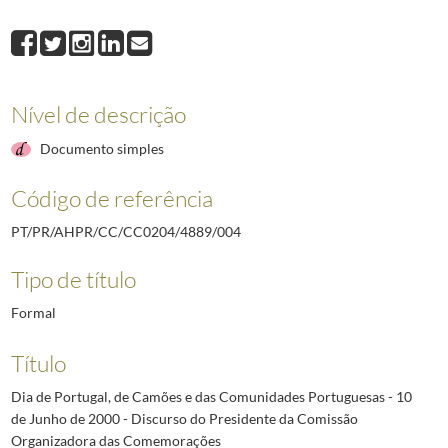
008
Texto do Presidente da República para a Exposição e Prémio de Pintura 
009
Carta-ofício n.º 1330 (original) do Presidente da Câmara Municipal de V
010
Condecoração do RI 14 como membro honorário da Ordem da Liberdade, V
Nível de descrição
Documento simples
Código de referência
PT/PR/AHPR/CC/CC0204/4889/004
Tipo de título
Formal
Título
Dia de Portugal, de Camões e das Comunidades Portuguesas - 10
de Junho de 2000 - Discurso do Presidente da Comissão
Organizadora das Comemorações