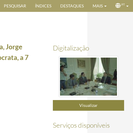
PESQUISAR
ÍNDICES
DESTAQUES
MAIS
PT
a, Jorge
Digitalização
crata, a 7
5/2000-05-15
0
2000-05-17/2000-05-17
Visualizar
7-05
1999-07-05
 no Fórum Picoas, a 5 de julho 1999
1999-07-05/1999-07-05
Serviços disponíveis