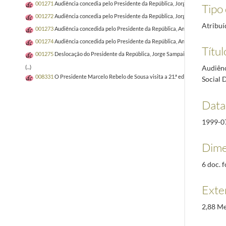
001271
Audiência concedia pelo Presidente da República, Jorge Sampaio, a uma 
Tipo 
001272
Audiência concedia pelo Presidente da República, Jorge Sampaio, a um
Atribuí
001273
Audiência concedida pelo Presidente da República, Aníubal Cavaco Silv
001274
Audiência concedida pelo Presidente da República, Aníbal Cavaco Silv
Títul
001275
Deslocação do Presidente da República, Jorge Sampaio, à Região Autón
Audiênc
(...)
008331
O Presidente Marcelo Rebelo de Sousa visita a 21.ª edição da Vindour
Social 
Data
1999-0
Dime
6 doc. f
Exte
2,88 M