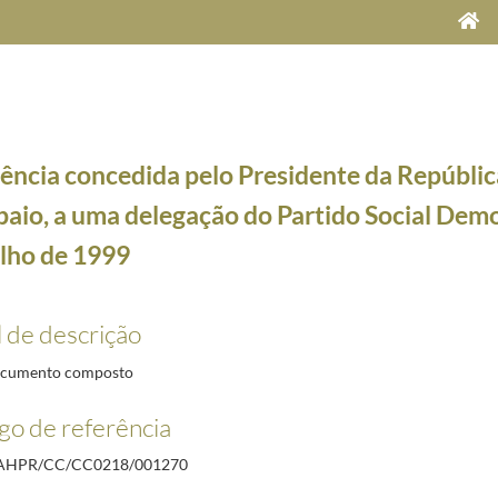
ência concedida pelo Presidente da Repúblic
aio, a uma delegação do Partido Social Demo
ulho de 1999
e Maria Cavaco Silva, a 5 de dezembro de 2012
2012-12-05/2012-12-05
l de descrição
Presidente do Congresso do Brasil, António Carlos Magalhães, a 15 de maio de 2000
2000-05-1
alunos do Curso de Comunicação Social do Instituto Politécnico de Tomar, a 17 de maio de 200
cumento composto
mbaixador de Portugal em Nova Deli, Marcelo Curto, a 5 de julho de 1999
1999-07-05/1999-0
go de referência
Embaixador de Portugal em Lagos, António Ramalho Ortigão, a 5 de julho de 1999
1999-07-05/
 entrega do Grande Prémio de Poesia da APE 1997/1998, a Vasco Graça Moura e Manuel Alegre,
/AHPR/CC/CC0218/001270
ma delegação do Partido Social Democrata, a 7 de julho de 1999
1999-07-07/1999-07-07