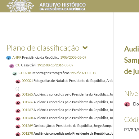
Plano de classificação
Audi
AHPR
Presidência da República
1906/2008-05-09
Samp
CC
Casa Civil
1912-08-15/2016-03-09
de j
CC0218
Reportagens fotográficas
1959/2021-05-12
000001
Fotografias de Natal do Presidente da República, Aníbal Cavaco Silva 
(...)
Níve
001265
Audiência concedida pelo Presidente da República, Jorge Sampaio, ao 
001266
Audiência concedida pelo Presidente da República, Jorge Sampaio, aos 
Do
001267
Audiência concedida pelo Presidente da República, Jorge Sampaio, ao E
Códi
001268
Audiência concedida pelo Presidente da República, Jorge Sampaio, ao 
001269
Deslocação do Presidente da República, Jorge Sampaio, à cerimónia de
PT/PR
001270
Audiência concedida pelo Presidente da República, Jorge Sampaio, a u