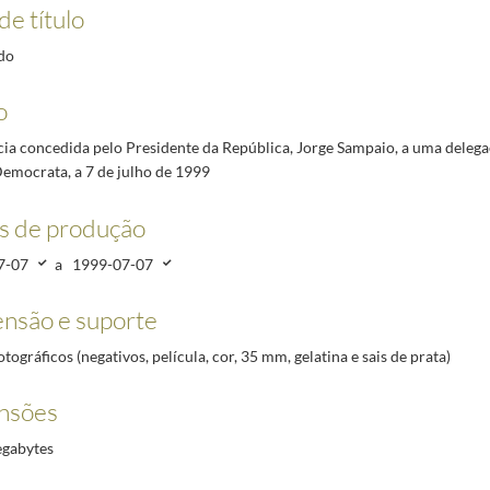
delegação do Partido Socialista, a 7 de julho de 1999
1999-07-07/1999-07-07
de título
a delegação do Partido Comunista Português, a 7 de julho de 1999
1999-07-07/1999-07-07
do
a, à Embaixadora Cristina Almeida, para entrega de cartas credenciais como representante dip
a, ao Embaixador de Portugal junto da Santa Sé, António Carlos Carvalho de Almeida Ribeiro,
o
oma dos Açores, de 11 a 23 de Julho de 1999
1999-07-11/1999-07-23
ia concedida pelo Presidente da República, Jorge Sampaio, a uma delega
o | Wine and History, Festa Pombalina, sendo homenageado como Cidadão Honorário de São Joã
Democrata, a 7 de julho de 1999
s de produção
7-07
a
1999-07-07
nsão e suporte
otográficos (negativos, película, cor, 35 mm, gelatina e sais de prata)
nsões
egabytes