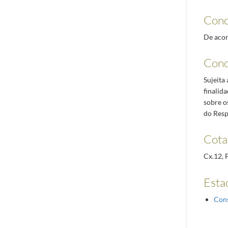
Cond
De acor
Cond
Sujeita
finalid
sobre o
do Resp
Cota
Cx.12, 
Esta
Con