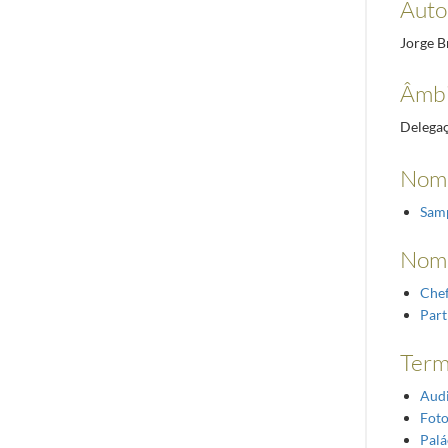
Autor
Jorge B
Âmbi
Delegaç
Nome
Samp
Nom
Chef
Part
Term
Audi
Foto
Palá