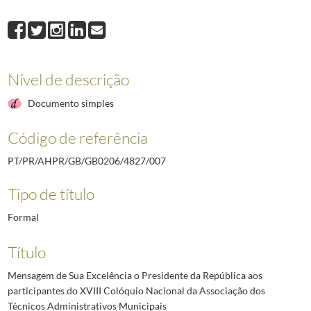
008
Mensagem de Sua Excelência o Presidente da República ao Seminário "
009
Mensagem de Sua Excelência o Presidente da República para as comemo
010
Mensagem de Sua Excelência o Presidente da República para o Congress
011
Mensagem de Sua Excelência o Presidente da República ao Congresso dos 
Nível de descrição
012
Mensagem do Presidente da República por ocasião da inauguração da ex
(...)
Documento simples
038
Mensagem de Sua Excelência o Presidente da República por ocasião das 
Código de referência
PT/PR/AHPR/GB/GB0206/4827/007
Tipo de título
Formal
Título
Mensagem de Sua Excelência o Presidente da República aos
participantes do XVIII Colóquio Nacional da Associação dos
Técnicos Administrativos Municipais