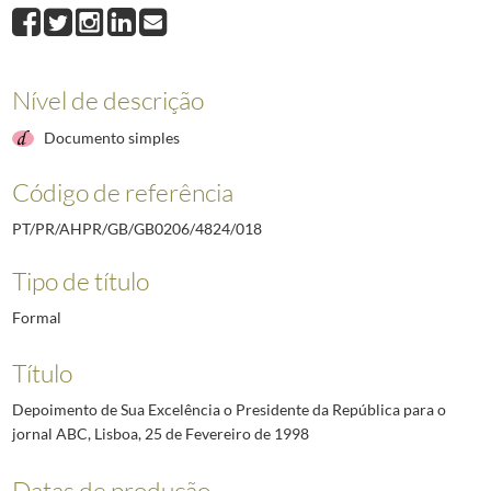
018
Depoimento de Sua Excelência o Presidente da República para o jornal A
019
Mensagem do Presidente da República por ocasião de homenagem póstum
020
Message du Président de la République Portugaise à Sa Majesté le Roi H
021
Mensagem de Sua Excelência o Presidente da República para a Sessão de
Nível de descrição
022
Mensagem de Sua Excelência o Presidente da República para a Conferên
Documento simples
023
Mensagem do Presidente da República por ocasião da realização da 1.ª E
(...)
Código de referência
086
Dia Mundial da Pobreza "Emigração e Cidadania" - Mensagem [do Presid
PT/PR/AHPR/GB/GB0206/4824/018
Tipo de título
Formal
Título
Depoimento de Sua Excelência o Presidente da República para o
jornal ABC, Lisboa, 25 de Fevereiro de 1998
Datas de produção