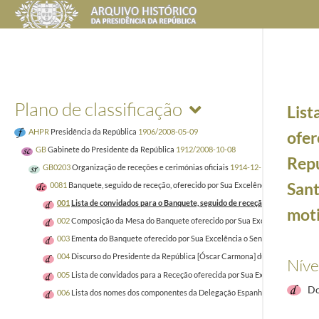
Plano de classificação
List
AHPR
Presidência da República
1906/2008-05-09
ofer
GB
Gabinete do Presidente da República
1912/2008-10-08
Repú
GB0203
Organização de receções e cerimónias oficiais
1914-12-12/2004-12-17
Sant
0081
Banquete, seguido de receção, oferecido por Sua Excelência o Senhor Pres
001
Lista de convidados para o Banquete, seguido de receção, oferecido por 
moti
002
Composição da Mesa do Banquete oferecido por Sua Excelência o Senhor P
003
Ementa do Banquete oferecido por Sua Excelência o Senhor Presidente da 
004
Discurso do Presidente da República [Óscar Carmona] durante o banquete 
Níve
005
Lista de convidados para a Receção oferecida por Sua Excelência o Senho
Do
006
Lista dos nomes dos componentes da Delegação Espanhola às Comemoraçõ