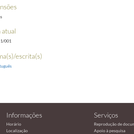
ensões
as
 atual
81/001
ma(s)/escrita(s)
tuguês
Informações
Serviços
Horário
Reprodução de docu
Localização
Apoio à pesquisa