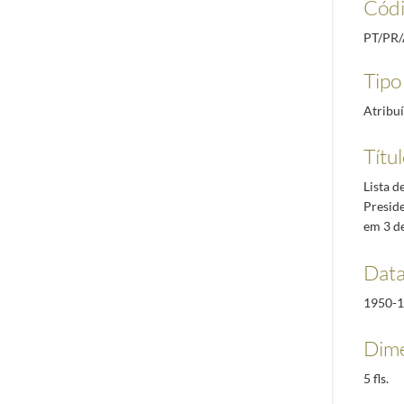
Códi
PT/PR
Tipo 
Atribu
Títu
Lista d
Preside
em 3 de
Data
1950-1
Dime
5 fls.