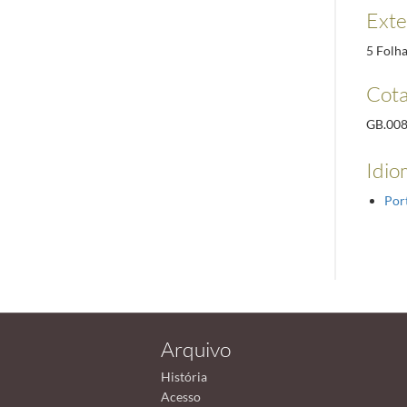
Ext
5 Folh
Cota
GB.00
Idio
Por
Arquivo
História
Acesso