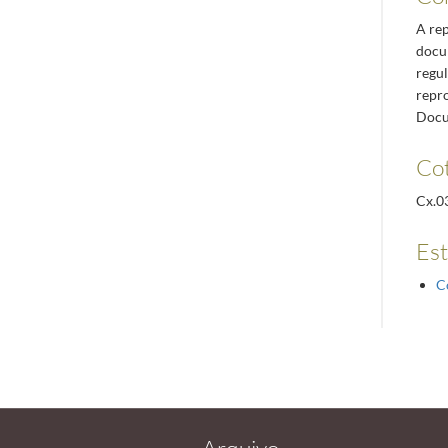
A re
docum
regul
repro
Docu
Cot
Cx.03
Es
C