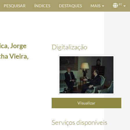
PESQUISAR
ÍNDICES
DESTAQUES
MAIS
PT
ca, Jorge
Digitalização
ha Vieira,
-10
 do Porto como Património Mundial, a 14 de dezembro de 1996
1996-12-14/1996-12-14
Visualizar
us: solidariedade ao serviço da economia portuguesa”, na Fundação Calouste Gulbenkian, a 11
Serviços disponíveis