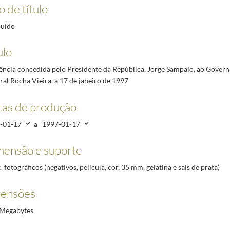
cional de Queluz, onde preside a Concerto de Homenagem à memória da Duquesa de Cadaval, a
o de título
nio Simões Lopes, a 24 de janeiro de 1997
1997-01-24/1997-01-24
buído
reção do Sindicato dos Magistrados do Ministério Público, a 9 de outubro de 1996
1996-10-09/
cipantes no I Encontro Luso-Brasileiro de estudantes de Direito, a 24 de janeiro de 1997
1997
ulo
reção da Confederação da Indústria Portuguesa, a 27 de janeiro de 1997
1997-01-27/1997-01
ência concedida pelo Presidente da República, Jorge Sampaio, ao Gover
o | Wine and History, Festa Pombalina, sendo homenageado como Cidadão Honorário de São Joã
al Rocha Vieira, a 17 de janeiro de 1997
as de produção
-01-17
a
1997-01-17
ensão e suporte
. fotográficos (negativos, película, cor, 35 mm, gelatina e sais de prata)
tensões
 Megabytes