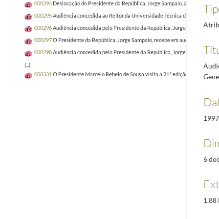
000294
Deslocação do Presidente da República, Jorge Sampaio, ao Palácio Na
Tip
000295
Audiência concedida ao Reitor da Universidade Técnica de Lisboa, Antó
Atri
000296
Audiência concedida pelo Presidente da República, Jorge Sampaio, à Di
000297
O Presidente da República, Jorge Sampaio, recebe em audiência os parti
Tít
000298
Audiência concedida pelo Presidente da República, Jorge Sampaio, à Di
Audi
(...)
008331
O Presidente Marcelo Rebelo de Sousa visita a 21.ª edição da Vindour
Gener
Dat
1997
Dim
6 doc
Ex
1,88