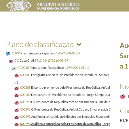
Plano de classificação
Aud
AHPR
Presidência da República
1906/2008-05-09
Sa
CC
Casa Civil
1912-08-15/2016-03-09
a 1
CC0218
Reportagens fotográficas
1959/2021-05-12
000001
Fotografias de Natal do Presidente da República, Aníbal Cavaco Silva 
(...)
Nív
000288
Encontro promovido pelo Presidente da República, Aníbal Cavaco Silva
000289
Deslocação do Presidente da República, Jorge Sampaio, à Câmara Muni
000290
O Presidente da República recebe em audiência uma delegação da Rádio
Cód
000291
O Presidente da República, Aníbal Cavaco Silva, preside à Sessão de 
000292
Audiência concedida ao Ministro dos Negócios Estrangeiros da Tunísia, 
PT/
000293
Audiência concedida pelo Presidente da República, Jorge Sampaio, ao 