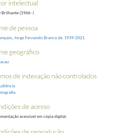
or intelectual
 Brilhante (1966- )
me de pessoa
ampaio, Jorge Fernando Branco de. 1939-2021
me geográfico
acau
mos de indexação não controlados
udiência
otografia
dições de acesso
mentação acessível em cópia digital.
ndições de reprodução