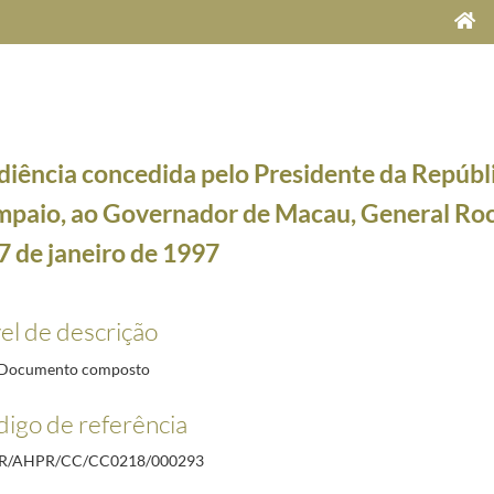
iência concedida pelo Presidente da Repúbli
mpaio, ao Governador de Macau, General Roc
7 de janeiro de 1997
e Maria Cavaco Silva, a 5 de dezembro de 2012
2012-12-05/2012-12-05
el de descrição
, com a Comunidade Portuguesa do Global Shapers, a 10 de abril de 2014
2014-04-10/2014-04
cipal do Porto, onde preside às cerimónias comemorativas da Declaração do Centro Histórico
Documento composto
 93.7 FM, a 9 de outubro de 1996
1996-10-09/1996-10-09
igo de referência
Abertura da Conferência “Portugal: rumo ao crescimento e emprego. Fundos e Programas Europe
Be Yahia, a 9 de outubro de 1996
1996-10-09/1996-10-09
PR/AHPR/CC/CC0218/000293
Governador de Macau, General Rocha Vieira, a 17 de janeiro de 1997
1997-01-17/1997-01-17