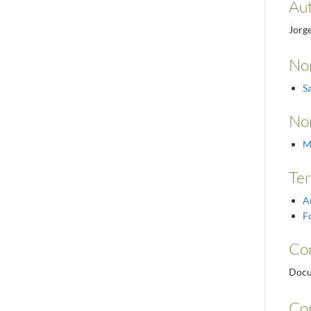
Aut
Jorge
No
S
No
M
Ter
A
F
Con
Docu
Co