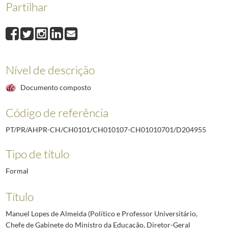
Partilhar
D204954
Luís Cristino da Silva (Arquiteto)
1961-06-10/1961-07-19
D204955
Manuel Lopes de Almeida (Político e Professor Universitário, Ch
D204956
Manuel Moreira de Sá e Melo (Engenheiro Civil e Director-Geral 
D204957
César Henrique Moreira Baptista (Advogado e Professor de Econom
D204958
Fernando Domingues Magano Júnior (Médico de Patologia Cirúrgi
Nível de descrição
D204959
Vitorino Nemésio (Poeta, Escritor e Intelectual)
1961-06-10/1961
D204960
Armando Zuzarte Cortesão (Engenheiro Agrónomo, Administrador 
Documento composto
(...)
D211865
Instituto Geográfico do Exército
1999-06-02/1999-08-09
Código de referência
PT/PR/AHPR-CH/CH0101/CH010107-CH01010701/D204955
Tipo de título
Formal
Título
Manuel Lopes de Almeida (Político e Professor Universitário,
Chefe de Gabinete do Ministro da Educação, Diretor-Geral