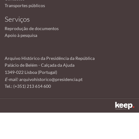
Transportes públicos
Serviços
Reprodução de documentos
Apoio à pesquisa
Arquivo Histórico da Presidência da República
Palácio de Belém - Calçada da Ajuda
1349-022 Lisboa (Portugal)
E-mail:
arquivohistorico@presidencia.pt
Tel.: (+351) 213 614 600
Este sítio utiliza cookies para tornar a sua utilização mais agradável.
Ao continuar a utilizá-lo reconhece e aceita a nossa
política de cookies