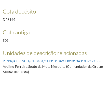
Cota depósito
D26149
Cota antiga
503
Unidades de descrição relacionadas
PT/PR/AHPR/CH/CH0101/CH010104/CH01010401/D212158
-
Avelino Ferreira Souto da Mota Mesquita (Comendador da Ordem
Militar de Cristo)