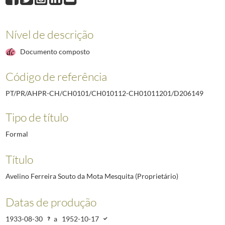
D206148
Avelino Pacheco Machado Bastos (Proprietário)
1933-08-30/195
D206149
Avelino Ferreira Souto da Mota Mesquita (Proprietário)
1933-08
D206150
Justino Mota Ribeiro (Provedor da Misericórdia e Hospital Civil d
Nível de descrição
D206151
Firmino Teixeira da Mota Guedes (Coronel de Cavalaria reformado.
Documento composto
D206152
Eduardo Honório de Lima (Capitalista e industrial)
1933-09-01/1
D206153
Abel Fernandes (Administrador do concelho do Cadaval)
1933-09
Código de referência
D206154
Fernando Peixoto de Magalhães Brandão (Secretário particular d
(...)
PT/PR/AHPR-CH/CH0101/CH010112-CH01011201/D206149
D211803
António Maria Augusto da Silva (Comerciante)
1945-05-05/1959
Tipo de título
Formal
Título
Avelino Ferreira Souto da Mota Mesquita (Proprietário)
Datas de produção
1933-08-30
a
1952-10-17