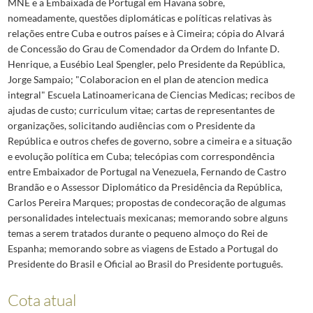
MNE e a Embaixada de Portugal em Havana sobre,
nomeadamente, questões diplomáticas e políticas relativas às
relações entre Cuba e outros países e à Cimeira; cópia do Alvará
de Concessão do Grau de Comendador da Ordem do Infante D.
Henrique, a Eusébio Leal Spengler, pelo Presidente da República,
Jorge Sampaio; "Colaboracion en el plan de atencion medica
integral" Escuela Latinoamericana de Ciencias Medicas; recibos de
ajudas de custo; curriculum vitae; cartas de representantes de
organizações, solicitando audiências com o Presidente da
República e outros chefes de governo, sobre a cimeira e a situação
e evolução política em Cuba; telecópias com correspondência
entre Embaixador de Portugal na Venezuela, Fernando de Castro
Brandão e o Assessor Diplomático da Presidência da República,
Carlos Pereira Marques; propostas de condecoração de algumas
personalidades intelectuais mexicanas; memorando sobre alguns
temas a serem tratados durante o pequeno almoço do Rei de
Espanha; memorando sobre as viagens de Estado a Portugal do
Presidente do Brasil e Oficial ao Brasil do Presidente português.
Cota atual