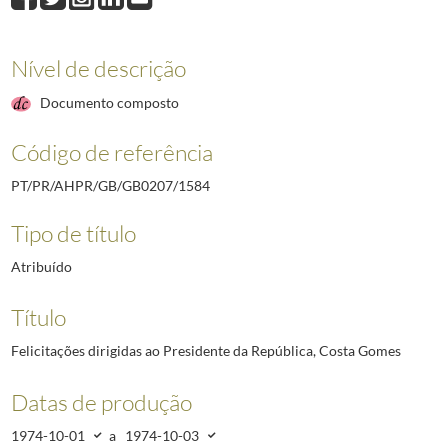
1595
Telegramas dirigidos ao Presidente da República, António Spínola
1974-0
1701
Telegramas de felicitações dirigidos ao Presidente da República, Costa 
1702
Telegramas dirigidos ao Presidente da República, Ramalho Eanes, por Alt
Nível de descrição
3345
Mensagens diversas dirigidas ao Presidente da República, Mário Soares
1
Documento composto
5872
Mensagens de condolências SEXA PR - Desde 1996
2000-02-15/2005-04-
5873
Mensagens [de] condolências - Chefes de Estado e outras individualidades
Código de referência
PT/PR/AHPR/GB/GB0207/1584
Tipo de título
Atribuído
Título
Felicitações dirigidas ao Presidente da República, Costa Gomes
Datas de produção
1974-10-01
a
1974-10-03