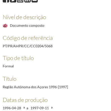
5069
Região Autónoma dos Açores
2001-04-02/2004-02-10
5071
Região Autónoma da Madeira
2001-02-23/2002-11
5072
Documentos oficiais
2000/2000-07-27
Nível de descrição
5081
Jornada de Ambiente, 25 e 26 de novembro de 2004
2004-06-24/2004-11-
Documento composto
5089
Estabelecimento prisional de Pinheiro da Cruz
1999-05-18/1999-10-18
(...)
Código de referência
5907
Conferência sobre VIH/SIDA - Dublin - 22/24 Fevereiro 2004
2004-02-23/
PT/PR/AHPR/CC/CC0204/5068
Tipo de título
Formal
Título
Região Autónoma dos Açores 1996-[1997]
Datas de produção
1996-04-28
a
1997-09-11