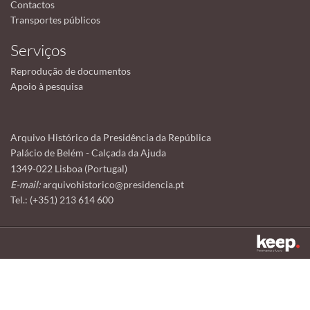
Contactos
Transportes públicos
Serviços
Reprodução de documentos
Apoio à pesquisa
Arquivo Histórico da Presidência da República
Palácio de Belém - Calçada da Ajuda
1349-022 Lisboa (Portugal)
E-mail:
arquivohistorico@presidencia.pt
Tel.: (+351) 213 614 600
Este sítio utiliza cookies para tornar a sua utilização mais agradável.
Ao continuar a utilizá-lo reconhece e aceita a nossa
política de cookies