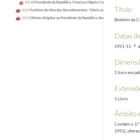
001
O Presidente da República, Francisco Higino Craveiro Lopes e a sua espos
Título
4532
Partitura do Hino dos Descobrimentos: "Glória ao Infante"
1960-11-13/19
4533
Ofertas dirigidas ao Presidente da República, Américo Tomás
1969-05/19
Boletim da C
Datas d
1951-11
a
Dimensã
1 livro enca
Extensõ
1 Livro
Âmbito 
Contém o 1.º
1951), ofere