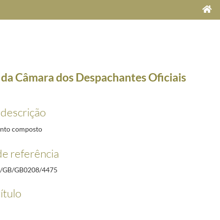
 da Câmara dos Despachantes Oficiais
 descrição
2-19/1957-12-21
nto composto
-14
e referência
esposa
1974-07-29/1976-04-20
/GB/GB0208/4475
eira.
1968-01-02/1968-01-02
ítulo