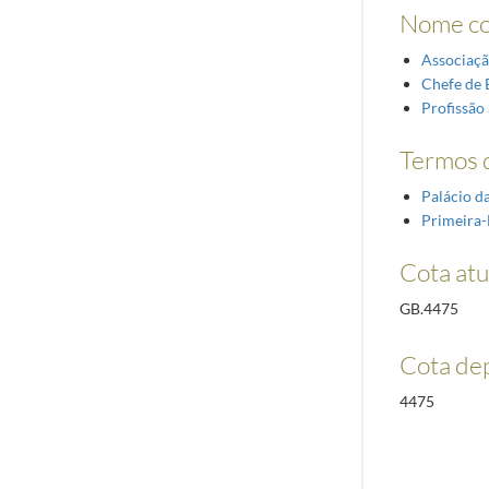
Nome c
Associaçã
Chefe de 
Profissão
Termos d
Palácio da
Primeira
Cota atu
GB.4475
Cota de
4475