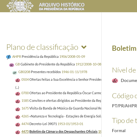
Plano de classificação
Boletim
AHPR
Presidência da República
1906/2008-05-09
GB
Gabinete do Presidente da República
1912/2008-10-08
Nível de
GB0208
Presentes recebidos
1946-01-11/1978
0504
Ofertas feitas a Sua Excelência o Senhor Presidente da República
1951-1
Docume
(...)
0700
Ofertas ao Presidente da República Óscar Carmona
1946-01-11/1946-10
Código d
1585
Convites e ofertas dirigidos ao Presidente da República Costa Gomes e 
PT/PR/AHPR
1675
Visita da Banda de Música da Guarda Nacional Republicana à Ilha da Mad
4265
«Natureza e Tecnologia - Estações de Energia Solar»
1978/1978
Tipo de t
4474
Decreto-Lei 39071
1953-01/1953-01
Formal
4475
Boletim da Câmara dos Despachantes Oficiais
1951-11/1951-11