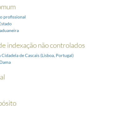
omum
o profissional
Estado
 aduaneira
e indexação não controlados
 Cidadela de Cascais (Lisboa, Portugal)
-Dama
al
pósito