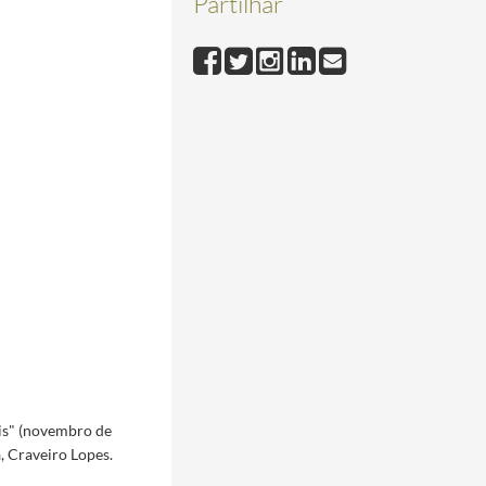
Partilhar
1
is" (novembro de
 Craveiro Lopes.