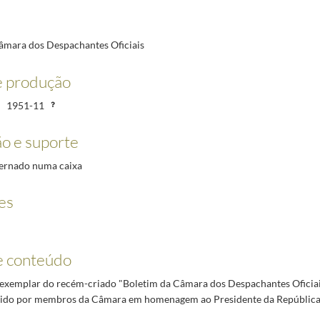
a, D. Berta Ribeiro Artur Craveiro Lopes, no Palácio da Cidadela de Cascais.
1951-11/1951-1
60-11-13
69-06-20
âmara dos Despachantes Oficiais
e produção
1951-11
o e suporte
dernado numa caixa
es
e conteúdo
 exemplar do recém-criado "Boletim da Câmara dos Despachantes Oficia
cido por membros da Câmara em homenagem ao Presidente da República,